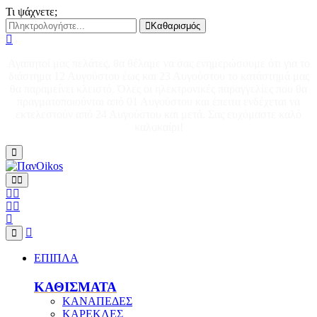
Τι ψάχνετε;
Καθαρισμός
Αγαπητοί μας πελάτες, θα θέλαμε να σας ενημερώσουμε ότι για το
διάστημα 12 Αυγούστου έως και 23 Αυγούστου το κατάστημά μας
θα παραμείνει κλειστό. Όλες οι ηλεκτρονικές παραγγελίες που θα
πραγματοποιούνται από 01 Αυγούστου και έπειτα ενδέχεται να
εκτελεστούν από 24 Αυγούστου και μετά. Σας ευχόμαστε καλό
καλοκαίρι!
ΕΠΙΠΛΑ
ΚΑΘΙΣΜΑΤΑ
ΚΑΝΑΠΕΔΕΣ
ΚΑΡΕΚΛΕΣ