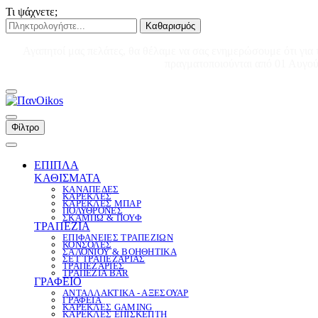
Τι ψάχνετε;
Καθαρισμός
Αγαπητοί μας πελάτες, θα θέλαμε να σας ενημερώσουμε ότι για 
πραγματοποιούνται από 01 Αυγούσ
Φίλτρο
ΕΠΙΠΛΑ
ΚΑΘΙΣΜΑΤΑ
ΚΑΝΑΠΕΔΕΣ
ΚΑΡΕΚΛΕΣ
ΚΑΡΕΚΛΕΣ ΜΠΑΡ
ΠΟΛΥΘΡΟΝΕΣ
ΣΚΑΜΠΩ & ΠΟΥΦ
ΤΡΑΠΕΖΙΑ
ΕΠΙΦΑΝΕΙΕΣ ΤΡΑΠΕΖΙΩΝ
ΚΟΝΣΟΛΕΣ
ΣΑΛΟΝΙΟΥ & ΒΟΗΘΗΤΙΚΑ
ΣΕΤ ΤΡΑΠΕΖΑΡΙΑΣ
ΤΡΑΠΕΖΑΡΙΕΣ
ΤΡΑΠΕΖΙΑ BAR
ΓΡΑΦΕΙΟ
ΑΝΤΑΛΛΑΚΤΙΚΑ - ΑΞΕΣΟΥΑΡ
ΓΡΑΦΕΙΑ
ΚΑΡΕΚΛΕΣ GAMING
ΚΑΡΕΚΛΕΣ ΕΠΙΣΚΕΠΤΗ