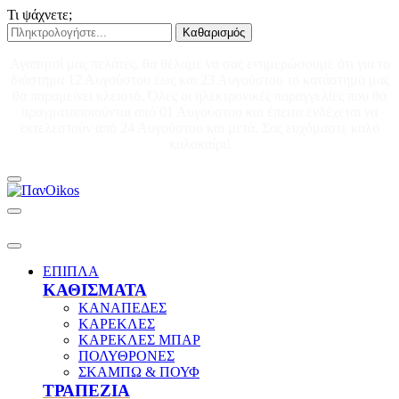
Τι ψάχνετε;
Καθαρισμός
Αγαπητοί μας πελάτες, θα θέλαμε να σας ενημερώσουμε ότι για το
διάστημα 12 Αυγούστου έως και 23 Αυγούστου το κατάστημά μας
θα παραμείνει κλειστό. Όλες οι ηλεκτρονικές παραγγελίες που θα
πραγματοποιούνται από 01 Αυγούστου και έπειτα ενδέχεται να
εκτελεστούν από 24 Αυγούστου και μετά. Σας ευχόμαστε καλό
καλοκαίρι!
ΕΠΙΠΛΑ
ΚΑΘΙΣΜΑΤΑ
ΚΑΝΑΠΕΔΕΣ
ΚΑΡΕΚΛΕΣ
ΚΑΡΕΚΛΕΣ ΜΠΑΡ
ΠΟΛΥΘΡΟΝΕΣ
ΣΚΑΜΠΩ & ΠΟΥΦ
ΤΡΑΠΕΖΙΑ