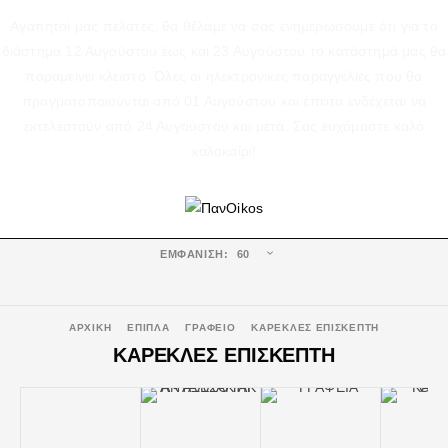
Αγαπητοί μας πελάτες, θα θέλαμε να σας ενημερώσουμε ότι για το
διάστημα 12 Αυγούστου έως και 23 Αυγούστου το κατάστημά μας θα
παραμείνει κλειστό. Όλες οι ηλεκτρονικές παραγγελίες που θα
πραγματοποιούνται από 01 Αυγούστου και έπειτα ενδέχεται να
εκτελεστούν από 24 Αυγούστου και μετά. Σας ευχόμαστε καλό
καλοκαίρι!
ΕΜΦΆΝΙΣΗ:
ΑΡΧΙΚΉ
ΕΠΙΠΛΑ
ΓΡΑΦΕΙΟ
ΚΑΡΕΚΛΕΣ ΕΠΙΣΚΕΠΤΗ
ΚΑΡΕΚΛΕΣ ΕΠΙΣΚΕΠΤΗ