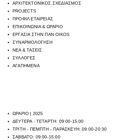
ΑΡΧΙΤΕΚΤΟΝΙΚΟΣ ΣΧΕΔΙΑΣΜΟΣ
PROJECTS
ΠΡΟΦΙΛ ΕΤΑΙΡΕΙΑΣ
ΕΠΙΚΟΙΝΩΝΙΑ & ΩΡΑΡΙΟ
ΕΡΓΑΣΙΑ ΣΤΗΝ ΠΑΝ OIKOS
ΣΥΝΑΡΜΟΛΟΓΗΣΗ
ΝΕΑ & ΤΑΣΕΙΣ
ΣΥΛΛΟΓΕΣ
ΑΓΑΠΗΜΕΝΑ
Για να επικοινωνήσετε με οποιοδήποτε από τα επτά φυσικά
καταστήματά μας, μπορείτε να καλέσετε στο τηλεφωνικό μας κέντρο
στο
210 6429062
, (εργασιακό ωράριο καταστημάτων), ή να μας
αποστείλετε mail στην ηλεκτρονική διεύθυνση
sales@panoikos.gr
ΩΡΑΡΙΟ | 2025
ΔΕΥΤΕΡΑ - ΤΕΤΑΡΤΗ: 09:00-15:00
ΤΡΙΤΗ - ΠΕΜΠΤΗ - ΠΑΡΑΣΚΕΥΗ: 09:00-20:30
ΣΑΒΒΑΤΟ: 09:00-15:00