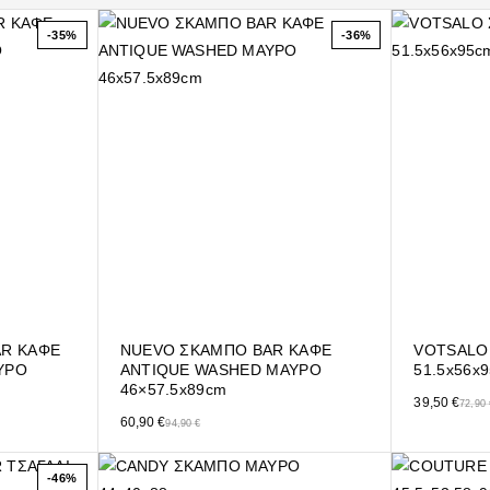
-35%
-36%
AR ΚΑΦΕ
NUEVO ΣΚΑΜΠΟ BAR ΚΑΦΕ
VOTSALO
ΥΡΟ
ANTIQUE WASHED ΜΑΥΡΟ
51.5x56x
46×57.5x89cm
Original pric
Η τρέχουσα τ
39,50
€
72,90
€.
Original price was: 94,90 €.
Η τρέχουσα τιμή είναι: 60,90 €.
60,90
€
94,90
€
-46%