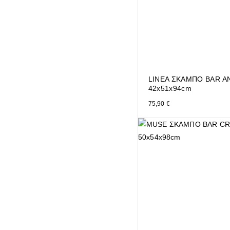
LINEA ΣΚΑΜΠΟ BAR Α
42x51x94cm
75,90
€