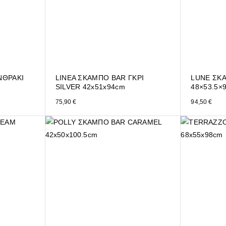
ΝΘΡΑΚΙ
LINEA ΣΚΑΜΠΟ BAR ΓΚΡΙ
LUNE ΣΚΑ
SILVER 42x51x94cm
48×53.5×
75,90
€
94,50
€