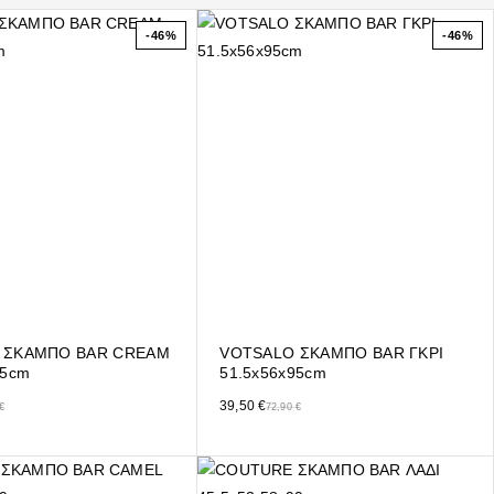
-46%
-46%
 ΣΚΑΜΠΟ BAR CREAM
VOTSALO ΣΚΑΜΠΟ BAR ΓΚΡΙ
95cm
51.5x56x95cm
e was: 72,90 €.
ιμή είναι: 39,50 €.
Original price was: 72,90 €.
Η τρέχουσα τιμή είναι: 39,50 €.
39,50
€
€
72,90
€