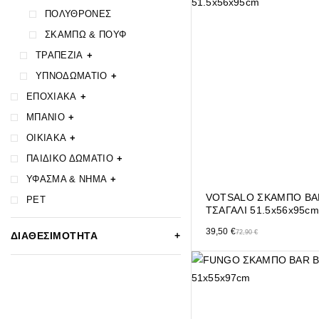
ΠΟΛΥΘΡΟΝΕΣ
ΣΚΑΜΠΩ & ΠΟΥΦ
ΤΡΑΠΕΖΙΑ
+
ΥΠΝΟΔΩΜΑΤΙΟ
+
ΕΠΟΧΙΑΚΑ
+
ΜΠΑΝΙΟ
+
ΟΙΚΙΑΚΑ
+
ΠΑΙΔΙΚΟ ΔΩΜΑΤΙΟ
+
ΥΦΑΣΜΑ & ΝΗΜΑ
+
VOTSALO ΣΚΑΜΠΟ BA
PET
ΤΣΑΓΑΛΙ 51.5x56x95c
Original price was: 72,90 €.
Η τρέχουσα τιμή είναι: 39,50 
39,50
€
72,90
€
ΔΙΑΘΕΣΙΜΟΤΗΤΑ