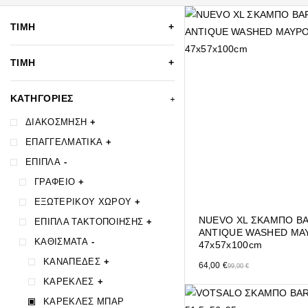
ΤΙΜΗ
ΤΙΜΗ
ΚΑΤΗΓΟΡΙΕΣ
ΔΙΑΚΟΣΜΗΣΗ
+
ΕΠΑΓΓΕΛΜΑΤΙΚΑ
+
ΕΠΙΠΛΑ
-
ΓΡΑΦΕΙΟ
+
ΕΞΩΤΕΡΙΚΟΥ ΧΩΡΟΥ
+
NUEVO XL ΣΚΑΜΠΟ B
ΕΠΙΠΛΑ ΤΑΚΤΟΠΟΙΗΣΗΣ
+
ANTIQUE WASHED ΜΑ
ΚΑΘΙΣΜΑΤΑ
-
47x57x100cm
ΚΑΝΑΠΕΔΕΣ
+
Original price was: 99,00 €.
Η τρέχουσα τιμή είναι: 64,00 
64,00
€
99,00
€
ΚΑΡΕΚΛΕΣ
+
ΚΑΡΕΚΛΕΣ ΜΠΑΡ