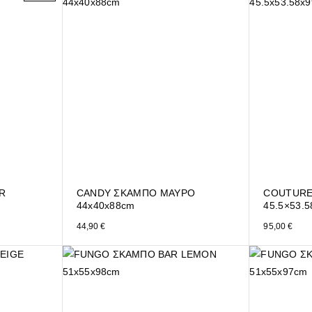
R
CANDY ΣΚΑΜΠΟ ΜΑΥΡΟ
COUTURE
m
44x40x88cm
45.5×53.
€.
44,90
€
95,00
€