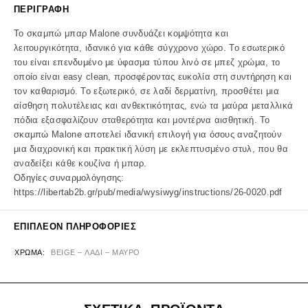
ΠΕΡΙΓΡΑΦΉ
Το σκαμπώ μπαρ Malone συνδυάζει κομψότητα και
λειτουργικότητα, ιδανικό για κάθε σύγχρονο χώρο. Το εσωτερικό
του είναι επενδυμένο με ύφασμα τύπου λινό σε μπεζ χρώμα, το
οποίο είναι easy clean, προσφέροντας ευκολία στη συντήρηση και
τον καθαρισμό. Το εξωτερικό, σε λαδί δερματίνη, προσθέτει μια
αίσθηση πολυτέλειας και ανθεκτικότητας, ενώ τα μαύρα μεταλλικά
πόδια εξασφαλίζουν σταθερότητα και μοντέρνα αισθητική. Το
σκαμπώ Malone αποτελεί ιδανική επιλογή για όσους αναζητούν
μια διαχρονική και πρακτική λύση με εκλεπτυσμένο στυλ, που θα
αναδείξει κάθε κουζίνα ή μπαρ.
Οδηγίες συναρμολόγησης:
https://libertab2b.gr/pub/media/wysiwyg/instructions/26-0020.pdf
ΕΠΙΠΛΈΟΝ ΠΛΗΡΟΦΟΡΊΕΣ
ΧΡΏΜΑ
BEIGE – ΛΑΔΙ – ΜΑΥΡΟ