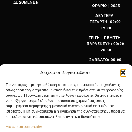
ΔΕΔΟΜΕΝΩΝ
ΩΡΑΡΙΟ | 2025
ΔΕΥΤΕΡΑ -
ΤΕΤΑΡΤΗ: 09:00-
15:00
ΤΡΙΤΗ - ΠΕΜΠΤΗ -
ΠΑΡΑΣΚΕΥΗ: 09:00-
20:30
ΣΑΒΒΑΤΟ: 09:00-
15:00
Διαχείριση Συγκατάθεσης
ΤΗΛΕΦ
+30 210
Για να παρέχουμε την καλύτερη εμπειρία, χρησιμοποιούμε τεχνολογίες
ΩΝΟ:
642 9062
όπως cookies για την αποθήκευση ή/και την πρόσβαση σε πληροφορίες
EMA
SALES@PANOI
συσκευών. Η συγκατάθεση για τις εν λόγω τεχνολογίες θα μας επιτρέψει
IL:
KOS.GR
να επεξεργαστούμε δεδομένα προσωπικού χαρακτήρα, όπως
συμπεριφορά περιήγησης ή μοναδικά αναγνωριστικά σε αυτόν τον
ΚΕΝΤΡΙΚ
ΝΙΚ.
ιστότοπο. Η μη συγκατάθεση ή η ανάκληση της συγκατάθεσης, μπορεί να
Ο
ΓΚΥΖΗ 24,
επηρεάσει αρνητικά ορισμένες λειτουργίες και δυνατότητες.
ΚΑΤΑΣΤΗ
11475
ΜΑ:
ΑΘΗΝΑ
Διαχείριση υπηρεσιών