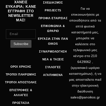
ΧΑΝΕΙΣ
ΣΧΕΔΙΑΣΜΟΣ
ΕΥΚΑΙΡΙΑ; ΚΑΝΕ
Για να
PROJECTS
ΕΓΓΡΑΦΗ ΣΤΟ
επικοινωνήσετε με
NEWSLETTER
ΠΡΟΦΙΛ ΕΤΑΙΡΕΙΑΣ
ΜΑΣ!
οποιοδήποτε από τα
ΕΠΙΚΟΙΝΩΝΙΑ &
επτά φυσικά
ΩΡΑΡΙΟ
καταστήματά μας,
μπορείτε να
ΕΡΓΑΣΙΑ ΣΤΗΝ ΠΑΝ
OIKOS
καλέσετε στο
τηλεφωνικό μας
ΣΥΝΑΡΜΟΛΟΓΗΣΗ
κέντρο στο
210
ΝΕΑ & ΤΑΣΕΙΣ
6429062
,
ΟΡΟΙ ΧΡΗΣΗΣ
ΣΥΛΛΟΓΕΣ
(εργασιακό ωράριο
καταστημάτων), ή να
ΤΡΟΠΟΙ ΠΛΗΡΩΜΗΣ
ΑΓΑΠΗΜΕΝΑ
μας αποστείλετε mail
ΤΡΟΠΟΙ ΑΠΟΣΤΟΛΗΣ
στην ηλεκτρονική
ΕΠΙΣΤΡΟΦΕΣ &
διεύθυνση
ΑΛΛΑΓΕΣ
sales@panoikos.gr
ΠΡΟΣΤΑΣΙΑ