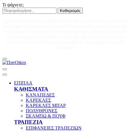
Τι ψάχνετε;
Καθαρισμός
Αγαπητοί μας πελάτες, θα θέλαμε να σας ενημερώσουμε ότι για το
διάστημα 12 Αυγούστου έως και 23 Αυγούστου το κατάστημά μας
θα παραμείνει κλειστό. Όλες οι ηλεκτρονικές παραγγελίες που θα
πραγματοποιούνται από 01 Αυγούστου και έπειτα ενδέχεται να
εκτελεστούν από 24 Αυγούστου και μετά. Σας ευχόμαστε καλό
καλοκαίρι!
ΕΠΙΠΛΑ
ΚΑΘΙΣΜΑΤΑ
ΚΑΝΑΠΕΔΕΣ
ΚΑΡΕΚΛΕΣ
ΚΑΡΕΚΛΕΣ ΜΠΑΡ
ΠΟΛΥΘΡΟΝΕΣ
ΣΚΑΜΠΩ & ΠΟΥΦ
ΤΡΑΠΕΖΙΑ
ΕΠΙΦΑΝΕΙΕΣ ΤΡΑΠΕΖΙΩΝ