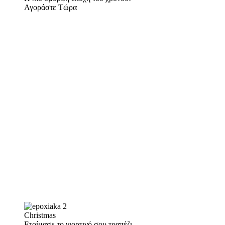
Αγοράστε Τώρα
Christmas
Ετοίμασε το γιορτινό σου τραπέζι