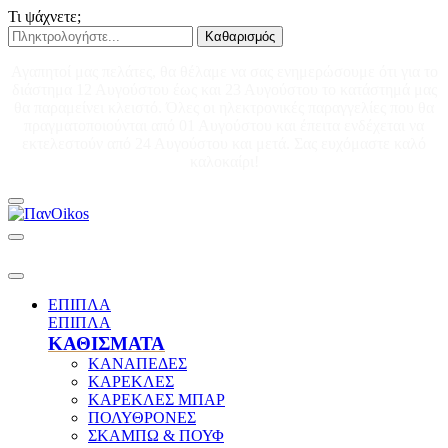
Τι ψάχνετε;
Καθαρισμός
Αγαπητοί μας πελάτες, θα θέλαμε να σας ενημερώσουμε ότι για το
διάστημα 12 Αυγούστου έως και 23 Αυγούστου το κατάστημά μας
θα παραμείνει κλειστό. Όλες οι ηλεκτρονικές παραγγελίες που θα
πραγματοποιούνται από 01 Αυγούστου και έπειτα ενδέχεται να
εκτελεστούν από 24 Αυγούστου και μετά. Σας ευχόμαστε καλό
καλοκαίρι!
ΕΠΙΠΛΑ
ΕΠΙΠΛΑ
ΚΑΘΙΣΜΑΤΑ
ΚΑΝΑΠΕΔΕΣ
ΚΑΡΕΚΛΕΣ
ΚΑΡΕΚΛΕΣ ΜΠΑΡ
ΠΟΛΥΘΡΟΝΕΣ
ΣΚΑΜΠΩ & ΠΟΥΦ