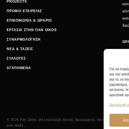
PROJECTS
κατ
κέν
ΠΡΟΦΙΛ ΕΤΑΙΡΕΙΑΣ
κατ
ΕΠΙΚΟΙΝΩΝΙΑ & ΩΡΑΡΙΟ
δι
ΕΡΓΑΣΙΑ ΣΤΗΝ ΠΑΝ OIKOS
ΣΥΝΑΡΜΟΛΟΓΗΣΗ
ΩΡΑ
ΝΕΑ & ΤΑΣΕΙΣ
ΔΕΥ
ΣΥΛΛΟΓΕΣ
ΤΡΙ
ΑΓΑΠΗΜΕΝΑ
Για να παρέ
ΣΑΒ
για την απο
για τις εν 
ΤΗ
χαρακτήρα, 
EMA
ιστότοπο. Η
ΚΕ
αρνητικά ορ
Διαχείριση 
Απ
© 2026 Pan Oikos. Με επιφύλαξη παντός δικαιώματος. Κατασκευή
από
NWM
.