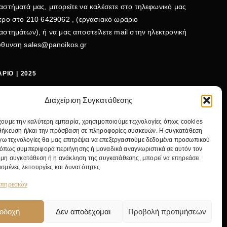
αστήματά μας, μπορείτε να καλέσετε στο τηλεφωνικό μας
τρο στο
210 6429062
, (εργασιακό ωράριο
αστημάτων), ή να μας αποστείλετε mail στην ηλεκτρονική
εύθυνση
sales@panoikos.gr
ΡΙΟ | 2025
ΤΕΡΑ - ΤΕΤΑΡΤΗ: 09:00-15:00
Διαχείριση Συγκατάθεσης
ΤΗ - ΠΕΜΠΤΗ - ΠΑΡΑΣΚΕΥΗ: 09:00-20:30
χουμε την καλύτερη εμπειρία, χρησιμοποιούμε τεχνολογίες όπως cookies
ΒΑΤΟ: 09:00-15:00
θήκευση ή/και την πρόσβαση σε πληροφορίες συσκευών. Η συγκατάθεση
λόγω τεχνολογίες θα μας επιτρέψει να επεξεργαστούμε δεδομένα προσωπικού
ΛΕΦΩΝΟ:
+30 210 642 9062
όπως συμπεριφορά περιήγησης ή μοναδικά αναγνωριστικά σε αυτόν τον
IL:
SALES@PANOIKOS.GR
 μη συγκατάθεση ή η ανάκληση της συγκατάθεσης, μπορεί να επηρεάσει
ΝΤΡΙΚΟ ΚΑΤΑΣΤΗΜΑ:
ΝΙΚ. ΓΚΥΖΗ 24, 11475 ΑΘΗΝΑ
ισμένες λειτουργίες και δυνατότητες.
υπηρεσιών
οδοχή
Δεν αποδέχομαι
Προβολή προτιμήσεων