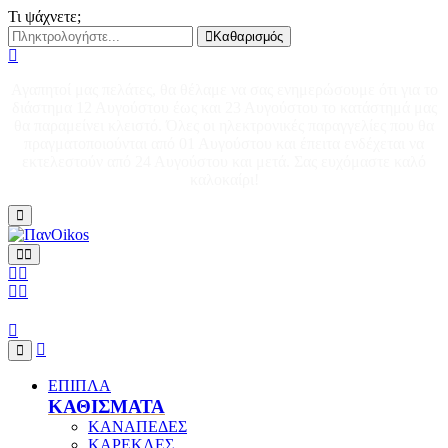
Τι ψάχνετε;
Καθαρισμός
Αγαπητοί μας πελάτες, θα θέλαμε να σας ενημερώσουμε ότι για το
διάστημα 12 Αυγούστου έως και 23 Αυγούστου το κατάστημά μας
θα παραμείνει κλειστό. Όλες οι ηλεκτρονικές παραγγελίες που θα
πραγματοποιούνται από 01 Αυγούστου και έπειτα ενδέχεται να
εκτελεστούν από 24 Αυγούστου και μετά. Σας ευχόμαστε καλό
καλοκαίρι!
ΕΠΙΠΛΑ
ΚΑΘΙΣΜΑΤΑ
ΚΑΝΑΠΕΔΕΣ
ΚΑΡΕΚΛΕΣ