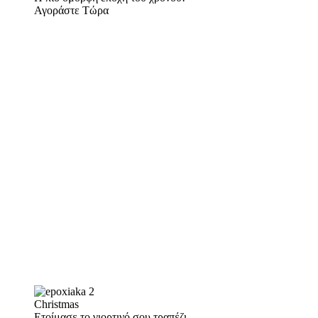
Αγοράστε Τώρα
Christmas
Ετοίμασε το γιορτινό σου τραπέζι