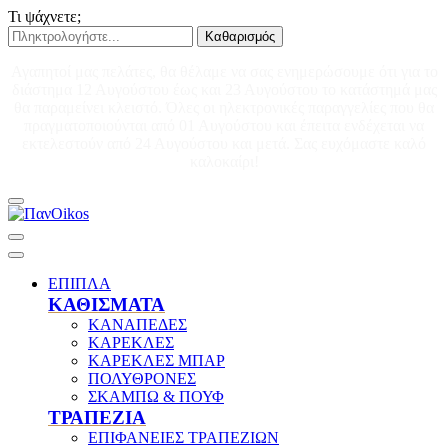
Τι ψάχνετε;
Καθαρισμός
Αγαπητοί μας πελάτες, θα θέλαμε να σας ενημερώσουμε ότι για το
διάστημα 12 Αυγούστου έως και 23 Αυγούστου το κατάστημά μας
θα παραμείνει κλειστό. Όλες οι ηλεκτρονικές παραγγελίες που θα
πραγματοποιούνται από 01 Αυγούστου και έπειτα ενδέχεται να
εκτελεστούν από 24 Αυγούστου και μετά. Σας ευχόμαστε καλό
καλοκαίρι!
ΕΠΙΠΛΑ
ΚΑΘΙΣΜΑΤΑ
ΚΑΝΑΠΕΔΕΣ
ΚΑΡΕΚΛΕΣ
ΚΑΡΕΚΛΕΣ ΜΠΑΡ
ΠΟΛΥΘΡΟΝΕΣ
ΣΚΑΜΠΩ & ΠΟΥΦ
ΤΡΑΠΕΖΙΑ
ΕΠΙΦΑΝΕΙΕΣ ΤΡΑΠΕΖΙΩΝ