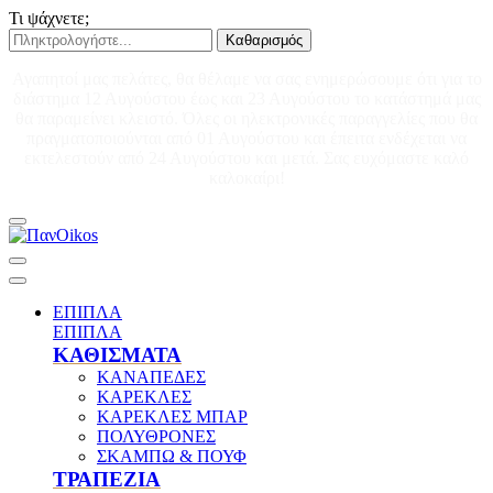
Τι ψάχνετε;
Καθαρισμός
Αγαπητοί μας πελάτες, θα θέλαμε να σας ενημερώσουμε ότι για το
διάστημα 12 Αυγούστου έως και 23 Αυγούστου το κατάστημά μας
θα παραμείνει κλειστό. Όλες οι ηλεκτρονικές παραγγελίες που θα
πραγματοποιούνται από 01 Αυγούστου και έπειτα ενδέχεται να
εκτελεστούν από 24 Αυγούστου και μετά. Σας ευχόμαστε καλό
καλοκαίρι!
ΕΠΙΠΛΑ
ΕΠΙΠΛΑ
ΚΑΘΙΣΜΑΤΑ
ΚΑΝΑΠΕΔΕΣ
ΚΑΡΕΚΛΕΣ
ΚΑΡΕΚΛΕΣ ΜΠΑΡ
ΠΟΛΥΘΡΟΝΕΣ
ΣΚΑΜΠΩ & ΠΟΥΦ
ΤΡΑΠΕΖΙΑ