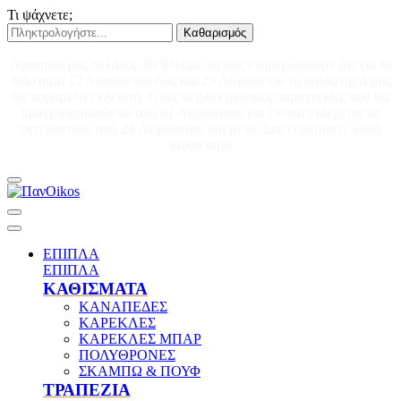
Τι ψάχνετε;
Καθαρισμός
Αγαπητοί μας πελάτες, θα θέλαμε να σας ενημερώσουμε ότι για το
διάστημα 12 Αυγούστου έως και 23 Αυγούστου το κατάστημά μας
θα παραμείνει κλειστό. Όλες οι ηλεκτρονικές παραγγελίες που θα
πραγματοποιούνται από 01 Αυγούστου και έπειτα ενδέχεται να
εκτελεστούν από 24 Αυγούστου και μετά. Σας ευχόμαστε καλό
καλοκαίρι!
ΕΠΙΠΛΑ
ΕΠΙΠΛΑ
ΚΑΘΙΣΜΑΤΑ
ΚΑΝΑΠΕΔΕΣ
ΚΑΡΕΚΛΕΣ
ΚΑΡΕΚΛΕΣ ΜΠΑΡ
ΠΟΛΥΘΡΟΝΕΣ
ΣΚΑΜΠΩ & ΠΟΥΦ
ΤΡΑΠΕΖΙΑ