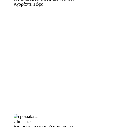
Αγοράστε Τώρα
Christmas
Ετοίμασε το γιορτινό σου τραπέζι