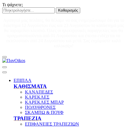
Τι ψάχνετε;
Καθαρισμός
Αγαπητοί μας πελάτες, θα θέλαμε να σας ενημερώσουμε ότι για το
διάστημα 12 Αυγούστου έως και 23 Αυγούστου το κατάστημά μας
θα παραμείνει κλειστό. Όλες οι ηλεκτρονικές παραγγελίες που θα
πραγματοποιούνται από 01 Αυγούστου και έπειτα ενδέχεται να
εκτελεστούν από 24 Αυγούστου και μετά. Σας ευχόμαστε καλό
καλοκαίρι!
ΕΠΙΠΛΑ
ΚΑΘΙΣΜΑΤΑ
ΚΑΝΑΠΕΔΕΣ
ΚΑΡΕΚΛΕΣ
ΚΑΡΕΚΛΕΣ ΜΠΑΡ
ΠΟΛΥΘΡΟΝΕΣ
ΣΚΑΜΠΩ & ΠΟΥΦ
ΤΡΑΠΕΖΙΑ
ΕΠΙΦΑΝΕΙΕΣ ΤΡΑΠΕΖΙΩΝ