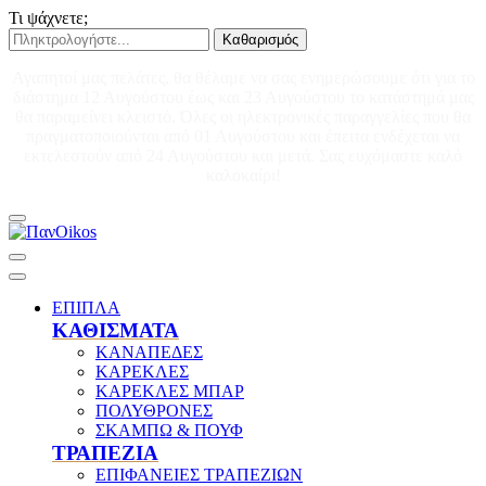
Τι ψάχνετε;
Καθαρισμός
Αγαπητοί μας πελάτες, θα θέλαμε να σας ενημερώσουμε ότι για το
διάστημα 12 Αυγούστου έως και 23 Αυγούστου το κατάστημά μας
θα παραμείνει κλειστό. Όλες οι ηλεκτρονικές παραγγελίες που θα
πραγματοποιούνται από 01 Αυγούστου και έπειτα ενδέχεται να
εκτελεστούν από 24 Αυγούστου και μετά. Σας ευχόμαστε καλό
καλοκαίρι!
ΕΠΙΠΛΑ
ΚΑΘΙΣΜΑΤΑ
ΚΑΝΑΠΕΔΕΣ
ΚΑΡΕΚΛΕΣ
ΚΑΡΕΚΛΕΣ ΜΠΑΡ
ΠΟΛΥΘΡΟΝΕΣ
ΣΚΑΜΠΩ & ΠΟΥΦ
ΤΡΑΠΕΖΙΑ
ΕΠΙΦΑΝΕΙΕΣ ΤΡΑΠΕΖΙΩΝ