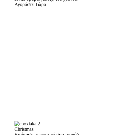
Αγοράστε Τώρα
Christmas
Ετοίμασε το γιορτινό σου τραπέζι