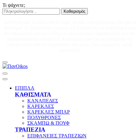
Τι ψάχνετε;
Καθαρισμός
Αγαπητοί μας πελάτες, θα θέλαμε να σας ενημερώσουμε ότι για το
διάστημα 12 Αυγούστου έως και 23 Αυγούστου το κατάστημά μας
θα παραμείνει κλειστό. Όλες οι ηλεκτρονικές παραγγελίες που θα
πραγματοποιούνται από 01 Αυγούστου και έπειτα ενδέχεται να
εκτελεστούν από 24 Αυγούστου και μετά. Σας ευχόμαστε καλό
καλοκαίρι!
ΕΠΙΠΛΑ
ΚΑΘΙΣΜΑΤΑ
ΚΑΝΑΠΕΔΕΣ
ΚΑΡΕΚΛΕΣ
ΚΑΡΕΚΛΕΣ ΜΠΑΡ
ΠΟΛΥΘΡΟΝΕΣ
ΣΚΑΜΠΩ & ΠΟΥΦ
ΤΡΑΠΕΖΙΑ
ΕΠΙΦΑΝΕΙΕΣ ΤΡΑΠΕΖΙΩΝ