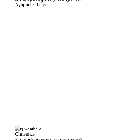
Αγοράστε Τώρα
Christmas
Ετοίμασε το γιορτινό σου τραπέζι