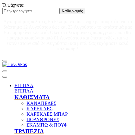
Τι ψάχνετε;
Καθαρισμός
Αγαπητοί μας πελάτες, θα θέλαμε να σας ενημερώσουμε ότι για το
διάστημα 12 Αυγούστου έως και 23 Αυγούστου το κατάστημά μας
θα παραμείνει κλειστό. Όλες οι ηλεκτρονικές παραγγελίες που θα
πραγματοποιούνται από 01 Αυγούστου και έπειτα ενδέχεται να
εκτελεστούν από 24 Αυγούστου και μετά. Σας ευχόμαστε καλό
καλοκαίρι!
ΕΠΙΠΛΑ
ΕΠΙΠΛΑ
ΚΑΘΙΣΜΑΤΑ
ΚΑΝΑΠΕΔΕΣ
ΚΑΡΕΚΛΕΣ
ΚΑΡΕΚΛΕΣ ΜΠΑΡ
ΠΟΛΥΘΡΟΝΕΣ
ΣΚΑΜΠΩ & ΠΟΥΦ
ΤΡΑΠΕΖΙΑ