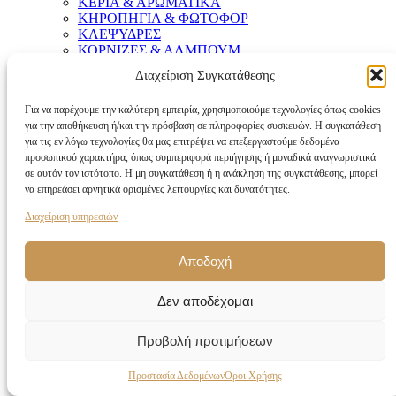
ΚΕΡΙΑ & ΑΡΩΜΑΤΙΚΑ
ΚΗΡΟΠΗΓΙΑ & ΦΩΤΟΦΟΡ
ΚΛΕΨΥΔΡΕΣ
ΚΟΡΝΙΖΕΣ & ΑΛΜΠΟΥΜ
ΛΟΥΛΟΥΔΙΑ
Διαχείριση Συγκατάθεσης
ΠΙΝΑΚΕΣ
ΣΤΑΧΤΟΔΟΧΕΙΑ
Για να παρέχουμε την καλύτερη εμπειρία, χρησιμοποιούμε τεχνολογίες όπως cookies
ΦΑΝΑΡΙΑ
για την αποθήκευση ή/και την πρόσβαση σε πληροφορίες συσκευών. Η συγκατάθεση
ΦΙΓΟΥΡΕΣ
για τις εν λόγω τεχνολογίες θα μας επιτρέψει να επεξεργαστούμε δεδομένα
προσωπικού χαρακτήρα, όπως συμπεριφορά περιήγησης ή μοναδικά αναγνωριστικά
new
σε αυτόν τον ιστότοπο. Η μη συγκατάθεση ή η ανάκληση της συγκατάθεσης, μπορεί
Διακόσμηση που ξεχωρίζει
να επηρεάσει αρνητικά ορισμένες λειτουργίες και δυνατότητες.
Αγοράστε Τώρα
Διαχείριση υπηρεσιών
Αποδοχή
Δεν αποδέχομαι
Προβολή προτιμήσεων
Προστασία Δεδομένων
Όροι Χρήσης