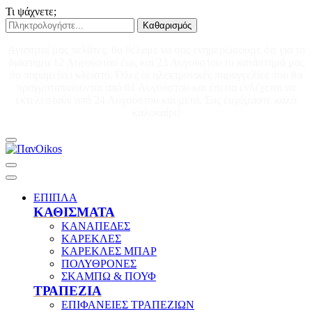
Τι ψάχνετε;
Καθαρισμός
Αγαπητοί μας πελάτες, θα θέλαμε να σας ενημερώσουμε ότι για το
διάστημα 12 Αυγούστου έως και 23 Αυγούστου το κατάστημά μας
θα παραμείνει κλειστό. Όλες οι ηλεκτρονικές παραγγελίες που θα
πραγματοποιούνται από 01 Αυγούστου και έπειτα ενδέχεται να
εκτελεστούν από 24 Αυγούστου και μετά. Σας ευχόμαστε καλό
καλοκαίρι!
ΕΠΙΠΛΑ
ΚΑΘΙΣΜΑΤΑ
ΚΑΝΑΠΕΔΕΣ
ΚΑΡΕΚΛΕΣ
ΚΑΡΕΚΛΕΣ ΜΠΑΡ
ΠΟΛΥΘΡΟΝΕΣ
ΣΚΑΜΠΩ & ΠΟΥΦ
ΤΡΑΠΕΖΙΑ
ΕΠΙΦΑΝΕΙΕΣ ΤΡΑΠΕΖΙΩΝ