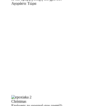
Αγοράστε Τώρα
Christmas
Ετοίμασε το γιορτινό σου τραπέζι