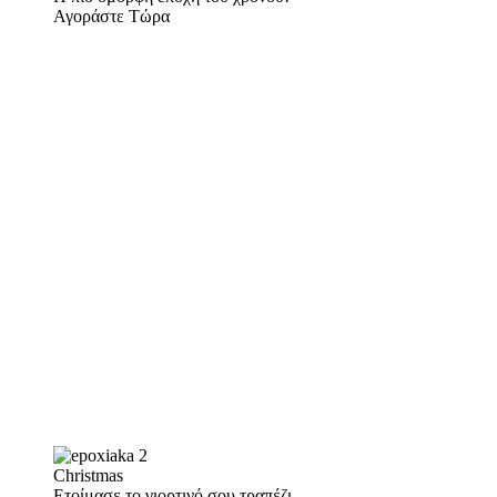
Αγοράστε Τώρα
Christmas
Ετοίμασε το γιορτινό σου τραπέζι