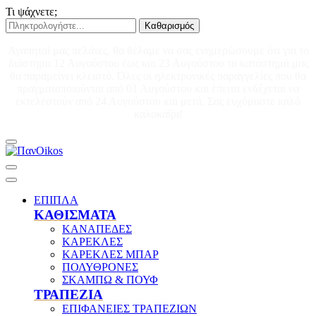
Τι ψάχνετε;
Καθαρισμός
Αγαπητοί μας πελάτες, θα θέλαμε να σας ενημερώσουμε ότι για το
διάστημα 12 Αυγούστου έως και 23 Αυγούστου το κατάστημά μας
θα παραμείνει κλειστό. Όλες οι ηλεκτρονικές παραγγελίες που θα
πραγματοποιούνται από 01 Αυγούστου και έπειτα ενδέχεται να
εκτελεστούν από 24 Αυγούστου και μετά. Σας ευχόμαστε καλό
καλοκαίρι!
ΕΠΙΠΛΑ
ΚΑΘΙΣΜΑΤΑ
ΚΑΝΑΠΕΔΕΣ
ΚΑΡΕΚΛΕΣ
ΚΑΡΕΚΛΕΣ ΜΠΑΡ
ΠΟΛΥΘΡΟΝΕΣ
ΣΚΑΜΠΩ & ΠΟΥΦ
ΤΡΑΠΕΖΙΑ
ΕΠΙΦΑΝΕΙΕΣ ΤΡΑΠΕΖΙΩΝ