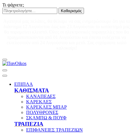
Τι ψάχνετε;
Καθαρισμός
Αγαπητοί μας πελάτες, θα θέλαμε να σας ενημερώσουμε ότι για το
διάστημα 12 Αυγούστου έως και 23 Αυγούστου το κατάστημά μας
θα παραμείνει κλειστό. Όλες οι ηλεκτρονικές παραγγελίες που θα
πραγματοποιούνται από 01 Αυγούστου και έπειτα ενδέχεται να
εκτελεστούν από 24 Αυγούστου και μετά. Σας ευχόμαστε καλό
καλοκαίρι!
ΕΠΙΠΛΑ
ΚΑΘΙΣΜΑΤΑ
ΚΑΝΑΠΕΔΕΣ
ΚΑΡΕΚΛΕΣ
ΚΑΡΕΚΛΕΣ ΜΠΑΡ
ΠΟΛΥΘΡΟΝΕΣ
ΣΚΑΜΠΩ & ΠΟΥΦ
ΤΡΑΠΕΖΙΑ
ΕΠΙΦΑΝΕΙΕΣ ΤΡΑΠΕΖΙΩΝ