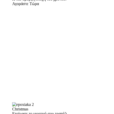
Αγοράστε Τώρα
Christmas
Ετοίμασε το γιορτινό σου τραπέζι