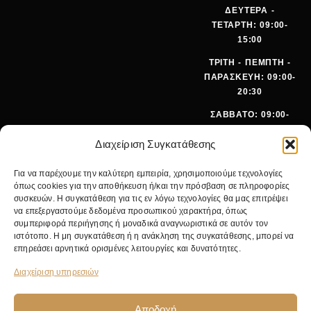
ΔΕΥΤΕΡΑ -
ΤΕΤΑΡΤΗ: 09:00-
15:00
ΤΡΙΤΗ - ΠΕΜΠΤΗ -
ΠΑΡΑΣΚΕΥΗ: 09:00-
20:30
ΣΑΒΒΑΤΟ: 09:00-
15:00
Διαχείριση Συγκατάθεσης
ΤΗΛΕΦ
+30 210
Για να παρέχουμε την καλύτερη εμπειρία, χρησιμοποιούμε τεχνολογίες
ΩΝΟ:
642 9062
όπως cookies για την αποθήκευση ή/και την πρόσβαση σε πληροφορίες
EMA
SALES@PANOI
συσκευών. Η συγκατάθεση για τις εν λόγω τεχνολογίες θα μας επιτρέψει
IL:
KOS.GR
να επεξεργαστούμε δεδομένα προσωπικού χαρακτήρα, όπως
συμπεριφορά περιήγησης ή μοναδικά αναγνωριστικά σε αυτόν τον
ΚΕΝΤΡΙΚ
ΝΙΚ.
ιστότοπο. Η μη συγκατάθεση ή η ανάκληση της συγκατάθεσης, μπορεί να
Ο
ΓΚΥΖΗ 24,
επηρεάσει αρνητικά ορισμένες λειτουργίες και δυνατότητες.
ΚΑΤΑΣΤΗ
11475
ΜΑ:
ΑΘΗΝΑ
Διαχείριση υπηρεσιών
Αποδοχή