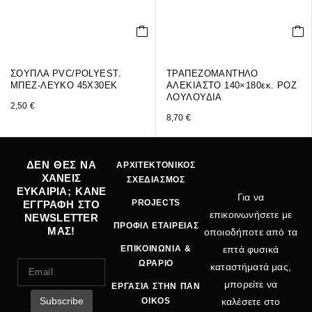
ΣΟΥΠΛΑ PVC/POLYEST.
ΤΡΑΠΕΖΟΜΑΝΤΗΛΟ
ΜΠΕΖ-ΛΕΥΚΟ 45X30EK
ΑΛΕΚΙΑΣΤΟ 140×180εκ. ΡΟΖ
ΛΟΥΛΟΥΔΙΑ
2,50
€
8,70
€
ΔΕΝ ΘΕΣ ΝΑ
ΑΡΧΙΤΕΚΤΟΝΙΚΟΣ
ΧΑΝΕΙΣ
ΣΧΕΔΙΑΣΜΟΣ
ΕΥΚΑΙΡΙΑ; ΚΑΝΕ
Για να
PROJECTS
ΕΓΓΡΑΦΗ ΣΤΟ
επικοινωνήσετε με
NEWSLETTER
ΠΡΟΦΙΛ ΕΤΑΙΡΕΙΑΣ
ΜΑΣ!
οποιοδήποτε από τα
ΕΠΙΚΟΙΝΩΝΙΑ &
επτά φυσικά
ΩΡΑΡΙΟ
καταστήματά μας,
μπορείτε να
ΕΡΓΑΣΙΑ ΣΤΗΝ ΠΑΝ
OIKOS
καλέσετε στο