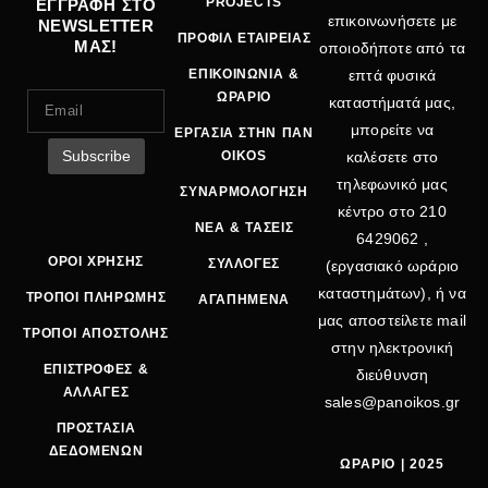
PROJECTS
ΕΓΓΡΑΦΗ ΣΤΟ
επικοινωνήσετε με
NEWSLETTER
ΠΡΟΦΙΛ ΕΤΑΙΡΕΙΑΣ
ΜΑΣ!
οποιοδήποτε από τα
ΕΠΙΚΟΙΝΩΝΙΑ &
επτά φυσικά
ΩΡΑΡΙΟ
καταστήματά μας,
μπορείτε να
ΕΡΓΑΣΙΑ ΣΤΗΝ ΠΑΝ
OIKOS
καλέσετε στο
τηλεφωνικό μας
ΣΥΝΑΡΜΟΛΟΓΗΣΗ
κέντρο στο
210
ΝΕΑ & ΤΑΣΕΙΣ
6429062
,
ΟΡΟΙ ΧΡΗΣΗΣ
ΣΥΛΛΟΓΕΣ
(εργασιακό ωράριο
καταστημάτων), ή να
ΤΡΟΠΟΙ ΠΛΗΡΩΜΗΣ
ΑΓΑΠΗΜΕΝΑ
μας αποστείλετε mail
ΤΡΟΠΟΙ ΑΠΟΣΤΟΛΗΣ
στην ηλεκτρονική
ΕΠΙΣΤΡΟΦΕΣ &
διεύθυνση
ΑΛΛΑΓΕΣ
sales@panoikos.gr
ΠΡΟΣΤΑΣΙΑ
ΔΕΔΟΜΕΝΩΝ
ΩΡΑΡΙΟ | 2025