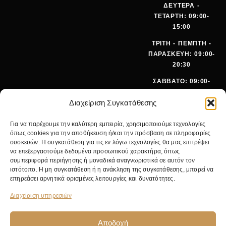
ΔΕΥΤΕΡΑ -
ΤΕΤΑΡΤΗ: 09:00-
15:00
ΤΡΙΤΗ - ΠΕΜΠΤΗ -
ΠΑΡΑΣΚΕΥΗ: 09:00-
20:30
ΣΑΒΒΑΤΟ: 09:00-
15:00
Διαχείριση Συγκατάθεσης
ΤΗΛΕΦ
+30 210
Για να παρέχουμε την καλύτερη εμπειρία, χρησιμοποιούμε τεχνολογίες
ΩΝΟ:
642 9062
όπως cookies για την αποθήκευση ή/και την πρόσβαση σε πληροφορίες
EMA
SALES@PANOI
συσκευών. Η συγκατάθεση για τις εν λόγω τεχνολογίες θα μας επιτρέψει
IL:
KOS.GR
να επεξεργαστούμε δεδομένα προσωπικού χαρακτήρα, όπως
συμπεριφορά περιήγησης ή μοναδικά αναγνωριστικά σε αυτόν τον
ΚΕΝΤΡΙΚ
ΝΙΚ.
ιστότοπο. Η μη συγκατάθεση ή η ανάκληση της συγκατάθεσης, μπορεί να
Ο
ΓΚΥΖΗ 24,
επηρεάσει αρνητικά ορισμένες λειτουργίες και δυνατότητες.
ΚΑΤΑΣΤΗ
11475
ΜΑ:
ΑΘΗΝΑ
Διαχείριση υπηρεσιών
Αποδοχή