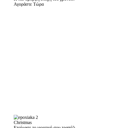
Αγοράστε Τώρα
Christmas
Ετοίμασε το γιορτινό σου τραπέζι