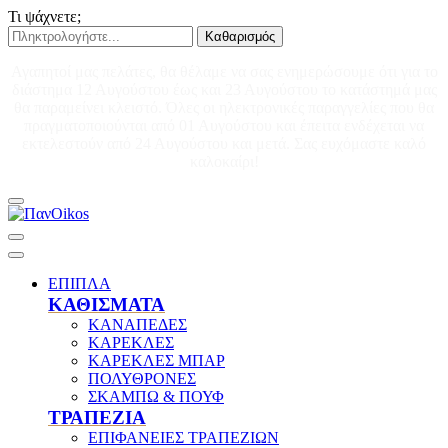
Τι ψάχνετε;
Καθαρισμός
Αγαπητοί μας πελάτες, θα θέλαμε να σας ενημερώσουμε ότι για το
διάστημα 12 Αυγούστου έως και 23 Αυγούστου το κατάστημά μας
θα παραμείνει κλειστό. Όλες οι ηλεκτρονικές παραγγελίες που θα
πραγματοποιούνται από 01 Αυγούστου και έπειτα ενδέχεται να
εκτελεστούν από 24 Αυγούστου και μετά. Σας ευχόμαστε καλό
καλοκαίρι!
ΕΠΙΠΛΑ
ΚΑΘΙΣΜΑΤΑ
ΚΑΝΑΠΕΔΕΣ
ΚΑΡΕΚΛΕΣ
ΚΑΡΕΚΛΕΣ ΜΠΑΡ
ΠΟΛΥΘΡΟΝΕΣ
ΣΚΑΜΠΩ & ΠΟΥΦ
ΤΡΑΠΕΖΙΑ
ΕΠΙΦΑΝΕΙΕΣ ΤΡΑΠΕΖΙΩΝ