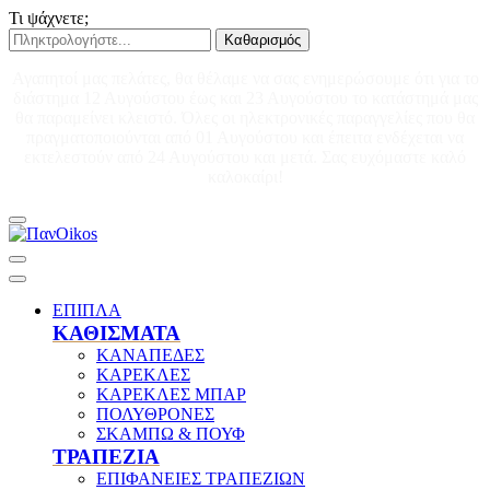
Τι ψάχνετε;
Καθαρισμός
Αγαπητοί μας πελάτες, θα θέλαμε να σας ενημερώσουμε ότι για το
διάστημα 12 Αυγούστου έως και 23 Αυγούστου το κατάστημά μας
θα παραμείνει κλειστό. Όλες οι ηλεκτρονικές παραγγελίες που θα
πραγματοποιούνται από 01 Αυγούστου και έπειτα ενδέχεται να
εκτελεστούν από 24 Αυγούστου και μετά. Σας ευχόμαστε καλό
καλοκαίρι!
ΕΠΙΠΛΑ
ΚΑΘΙΣΜΑΤΑ
ΚΑΝΑΠΕΔΕΣ
ΚΑΡΕΚΛΕΣ
ΚΑΡΕΚΛΕΣ ΜΠΑΡ
ΠΟΛΥΘΡΟΝΕΣ
ΣΚΑΜΠΩ & ΠΟΥΦ
ΤΡΑΠΕΖΙΑ
ΕΠΙΦΑΝΕΙΕΣ ΤΡΑΠΕΖΙΩΝ