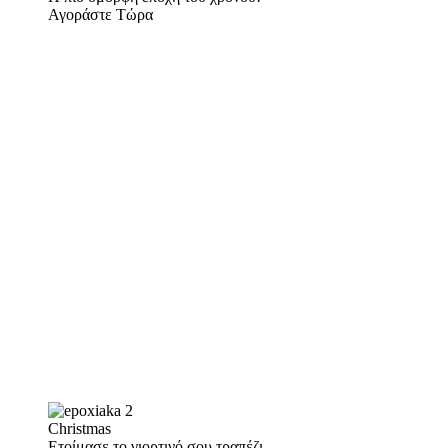
Αγοράστε Τώρα
Christmas
Ετοίμασε το γιορτινό σου τραπέζι