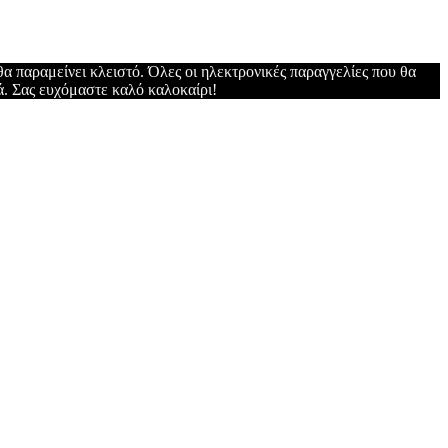
α παραμείνει κλειστό. Όλες οι ηλεκτρονικές παραγγελίες που θα
ά. Σας ευχόμαστε καλό καλοκαίρι!