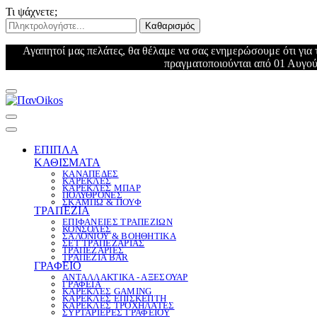
Τι ψάχνετε;
Καθαρισμός
Αγαπητοί μας πελάτες, θα θέλαμε να σας ενημερώσουμε ότι για 
πραγματοποιούνται από 01 Αυγούσ
ΕΠΙΠΛΑ
ΚΑΘΙΣΜΑΤΑ
ΚΑΝΑΠΕΔΕΣ
ΚΑΡΕΚΛΕΣ
ΚΑΡΕΚΛΕΣ ΜΠΑΡ
ΠΟΛΥΘΡΟΝΕΣ
ΣΚΑΜΠΩ & ΠΟΥΦ
ΤΡΑΠΕΖΙΑ
ΕΠΙΦΑΝΕΙΕΣ ΤΡΑΠΕΖΙΩΝ
ΚΟΝΣΟΛΕΣ
ΣΑΛΟΝΙΟΥ & ΒΟΗΘΗΤΙΚΑ
ΣΕΤ ΤΡΑΠΕΖΑΡΙΑΣ
ΤΡΑΠΕΖΑΡΙΕΣ
ΤΡΑΠΕΖΙΑ BAR
ΓΡΑΦΕΙΟ
ΑΝΤΑΛΛΑΚΤΙΚΑ - ΑΞΕΣΟΥΑΡ
ΓΡΑΦΕΙΑ
ΚΑΡΕΚΛΕΣ GAMING
ΚΑΡΕΚΛΕΣ ΕΠΙΣΚΕΠΤΗ
ΚΑΡΕΚΛΕΣ ΤΡΟΧΗΛΑΤΕΣ
ΣΥΡΤΑΡΙΕΡΕΣ ΓΡΑΦΕΙΟΥ