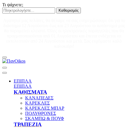
Τι ψάχνετε;
Καθαρισμός
Αγαπητοί μας πελάτες, θα θέλαμε να σας ενημερώσουμε ότι για το
διάστημα 12 Αυγούστου έως και 23 Αυγούστου το κατάστημά μας
θα παραμείνει κλειστό. Όλες οι ηλεκτρονικές παραγγελίες που θα
πραγματοποιούνται από 01 Αυγούστου και έπειτα ενδέχεται να
εκτελεστούν από 24 Αυγούστου και μετά. Σας ευχόμαστε καλό
καλοκαίρι!
ΕΠΙΠΛΑ
ΕΠΙΠΛΑ
ΚΑΘΙΣΜΑΤΑ
ΚΑΝΑΠΕΔΕΣ
ΚΑΡΕΚΛΕΣ
ΚΑΡΕΚΛΕΣ ΜΠΑΡ
ΠΟΛΥΘΡΟΝΕΣ
ΣΚΑΜΠΩ & ΠΟΥΦ
ΤΡΑΠΕΖΙΑ