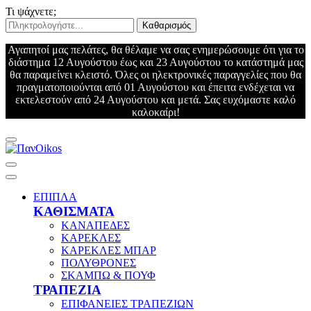
Τι ψάχνετε;
Καθαρισμός
Αγαπητοί μας πελάτες, θα θέλαμε να σας ενημερώσουμε ότι για το
διάστημα 12 Αυγούστου έως και 23 Αυγούστου το κατάστημά μας
θα παραμείνει κλειστό. Όλες οι ηλεκτρονικές παραγγελίες που θα
πραγματοποιούνται από 01 Αυγούστου και έπειτα ενδέχεται να
εκτελεστούν από 24 Αυγούστου και μετά. Σας ευχόμαστε καλό
καλοκαίρι!
ΕΠΙΠΛΑ
ΚΑΘΙΣΜΑΤΑ
ΚΑΝΑΠΕΔΕΣ
ΚΑΡΕΚΛΕΣ
ΚΑΡΕΚΛΕΣ ΜΠΑΡ
ΠΟΛΥΘΡΟΝΕΣ
ΣΚΑΜΠΩ & ΠΟΥΦ
ΤΡΑΠΕΖΙΑ
ΕΠΙΦΑΝΕΙΕΣ ΤΡΑΠΕΖΙΩΝ