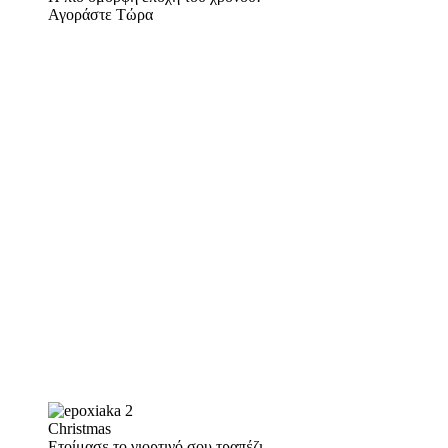
Αγοράστε Τώρα
Christmas
Ετοίμασε το γιορτινό σου τραπέζι