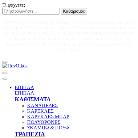
Τι ψάχνετε;
Καθαρισμός
Αγαπητοί μας πελάτες, θα θέλαμε να σας ενημερώσουμε ότι για το
διάστημα 12 Αυγούστου έως και 23 Αυγούστου το κατάστημά μας
θα παραμείνει κλειστό. Όλες οι ηλεκτρονικές παραγγελίες που θα
πραγματοποιούνται από 01 Αυγούστου και έπειτα ενδέχεται να
εκτελεστούν από 24 Αυγούστου και μετά. Σας ευχόμαστε καλό
καλοκαίρι!
ΕΠΙΠΛΑ
ΕΠΙΠΛΑ
ΚΑΘΙΣΜΑΤΑ
ΚΑΝΑΠΕΔΕΣ
ΚΑΡΕΚΛΕΣ
ΚΑΡΕΚΛΕΣ ΜΠΑΡ
ΠΟΛΥΘΡΟΝΕΣ
ΣΚΑΜΠΩ & ΠΟΥΦ
ΤΡΑΠΕΖΙΑ