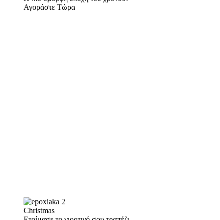
Αγοράστε Τώρα
Christmas
Ετοίμασε το γιορτινό σου τραπέζι