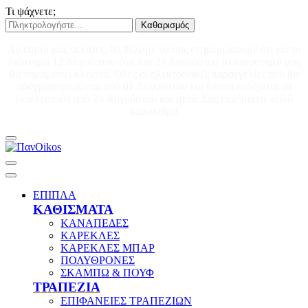
Τι ψάχνετε;
Καθαρισμός
Αγαπητοί μας πελάτες, θα θέλαμε να σας ενημερώσουμε ότι για το
διάστημα 12 Αυγούστου έως και 23 Αυγούστου το κατάστημά μας
θα παραμείνει κλειστό. Όλες οι ηλεκτρονικές παραγγελίες που θα
πραγματοποιούνται από 01 Αυγούστου και έπειτα ενδέχεται να
εκτελεστούν από 24 Αυγούστου και μετά. Σας ευχόμαστε καλό
καλοκαίρι!
ΕΠΙΠΛΑ
ΚΑΘΙΣΜΑΤΑ
ΚΑΝΑΠΕΔΕΣ
ΚΑΡΕΚΛΕΣ
ΚΑΡΕΚΛΕΣ ΜΠΑΡ
ΠΟΛΥΘΡΟΝΕΣ
ΣΚΑΜΠΩ & ΠΟΥΦ
ΤΡΑΠΕΖΙΑ
ΕΠΙΦΑΝΕΙΕΣ ΤΡΑΠΕΖΙΩΝ