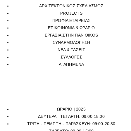
ΑΡΧΙΤΕΚΤΟΝΙΚΟΣ ΣΧΕΔΙΑΣΜΟΣ
PROJECTS
ΠΡΟΦΙΛ ΕΤΑΙΡΕΙΑΣ
ΕΠΙΚΟΙΝΩΝΙΑ & ΩΡΑΡΙΟ
ΕΡΓΑΣΙΑ ΣΤΗΝ ΠΑΝ OIKOS
ΣΥΝΑΡΜΟΛΟΓΗΣΗ
ΝΕΑ & ΤΑΣΕΙΣ
ΣΥΛΛΟΓΕΣ
ΑΓΑΠΗΜΕΝΑ
Για να επικοινωνήσετε με οποιοδήποτε από τα επτά φυσικά
καταστήματά μας, μπορείτε να καλέσετε στο τηλεφωνικό μας κέντρο
στο
210 6429062
, (εργασιακό ωράριο καταστημάτων), ή να μας
αποστείλετε mail στην ηλεκτρονική διεύθυνση
sales@panoikos.gr
ΩΡΑΡΙΟ | 2025
ΔΕΥΤΕΡΑ - ΤΕΤΑΡΤΗ: 09:00-15:00
ΤΡΙΤΗ - ΠΕΜΠΤΗ - ΠΑΡΑΣΚΕΥΗ: 09:00-20:30