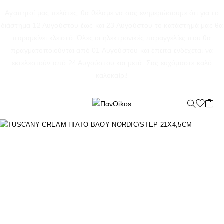
Αγαπητοί μας πελάτες, θα θέλαμε να σας ενημερώσουμε ότι για το
διάστημα 12 Αυγούστου έως και 23 Αυγούστου το κατάστημά μας θα
παραμείνει κλειστό. Όλες οι ηλεκτρονικές παραγγελίες που θα
πραγματοποιούνται από 01 Αυγούστου και έπειτα ενδέχεται να
εκτελεστούν από 24 Αυγούστου και μετά. Σας ευχόμαστε καλό
καλοκαίρι!