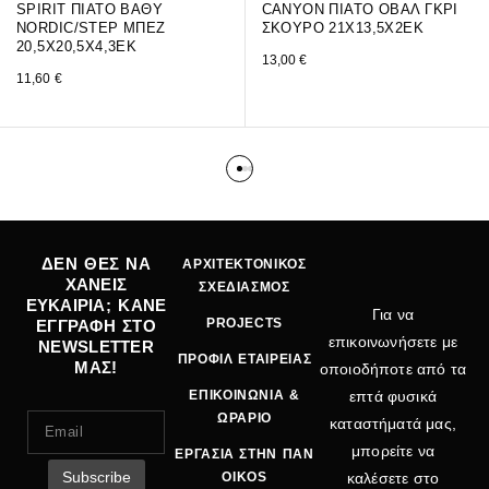
SPIRIT ΠΙΑΤΟ ΒΑΘΥ
CANYON ΠΙΑΤΟ ΟΒΑΛ ΓΚΡΙ
NORDIC/STEP ΜΠΕΖ
ΣΚΟΥΡΟ 21Χ13,5Χ2ΕΚ
20,5Χ20,5Χ4,3ΕΚ
13,00
€
11,60
€
ΔΕΝ ΘΕΣ ΝΑ
ΑΡΧΙΤΕΚΤΟΝΙΚΟΣ
ΧΑΝΕΙΣ
ΣΧΕΔΙΑΣΜΟΣ
ΕΥΚΑΙΡΙΑ; ΚΑΝΕ
Για να
PROJECTS
ΕΓΓΡΑΦΗ ΣΤΟ
επικοινωνήσετε με
NEWSLETTER
ΠΡΟΦΙΛ ΕΤΑΙΡΕΙΑΣ
ΜΑΣ!
οποιοδήποτε από τα
ΕΠΙΚΟΙΝΩΝΙΑ &
επτά φυσικά
ΩΡΑΡΙΟ
καταστήματά μας,
μπορείτε να
ΕΡΓΑΣΙΑ ΣΤΗΝ ΠΑΝ
OIKOS
καλέσετε στο