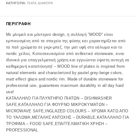
ΚΑΤΗΓΟΡΊΑ:
ΠΙΑΤΑ ΔΙΑΦΟΡΑ
ΠΕΡΙΓΡΑΦΉ
Με μίνιμαλ και μόντερνο design, η συλλογή ”MOOD” είναι
εμπνευσμένη από τα στοιχεία της φύσης και χαρακτηρίζεται από
τα παλ χρώματα σε γκρι-μπεζ, την ματ υφή στο υάλωμα και το
nordic χείλος. Κατασκευασμένα από ανθεκτικό stoneware, ειναι
ιδανικά για επαγγελματική χρήση και εγγυώνται ύψιστη αντοχή σε
καθημερινή καταπόνηση! – MOOD line of plates is inspired from
natural elements and characterized by pastel grey-beige colors,
matt effect glaze and nordic rim. Made of durable stoneware for
professional use, guarantees maximum durability in all day hard
use!
ΚΑΤΑΛΛΗΛΟ ΓΙΑ ΠΛΥΝΤΗΡΙΟ ΠΙΑΤΩΝ – DISHWASHER
SAFE,ΚΑΤΑΛΛΗΛΟ ΓΙΑ ΦΟΥΡΝΟ ΜΙΚΡΟΚΥΜΑΤΩΝ –
MICROWAVE SAFE,INGLAZED COLOURS – ΧΡΩΜΑ ΚΑΤΩ ΑΠΟ
ΤΟ ΥΑΛΩΜΑ,ΜΕΓΑΛΗΣ ΑΝΤΟΧΗΣ – DURABLE,ΚΑΤΑΛΛΗΛΟ ΓΙΑ
ΤΡΟΦΙΜΑ – FOOD SAFE,ΕΠΑΓΓΕΛΜΑΤΙΚΗ ΧΡΗΣΗ –
PROFESSIONAL