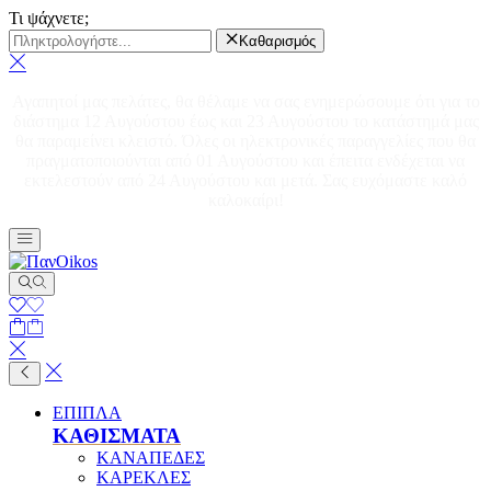
Τι ψάχνετε;
Καθαρισμός
Αγαπητοί μας πελάτες, θα θέλαμε να σας ενημερώσουμε ότι για το
διάστημα 12 Αυγούστου έως και 23 Αυγούστου το κατάστημά μας
θα παραμείνει κλειστό. Όλες οι ηλεκτρονικές παραγγελίες που θα
πραγματοποιούνται από 01 Αυγούστου και έπειτα ενδέχεται να
εκτελεστούν από 24 Αυγούστου και μετά. Σας ευχόμαστε καλό
καλοκαίρι!
ΕΠΙΠΛΑ
ΚΑΘΙΣΜΑΤΑ
ΚΑΝΑΠΕΔΕΣ
ΚΑΡΕΚΛΕΣ