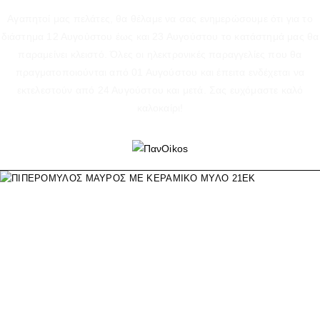
Αγαπητοί μας πελάτες, θα θέλαμε να σας ενημερώσουμε ότι για το
διάστημα 12 Αυγούστου έως και 23 Αυγούστου το κατάστημά μας θα
παραμείνει κλειστό. Όλες οι ηλεκτρονικές παραγγελίες που θα
πραγματοποιούνται από 01 Αυγούστου και έπειτα ενδέχεται να
εκτελεστούν από 24 Αυγούστου και μετά. Σας ευχόμαστε καλό
καλοκαίρι!