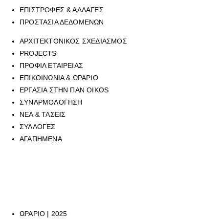
ΕΠΙΣΤΡΟΦΕΣ & ΑΛΛΑΓΕΣ
ΠΡΟΣΤΑΣΙΑ ΔΕΔΟΜΕΝΩΝ
ΑΡΧΙΤΕΚΤΟΝΙΚΟΣ ΣΧΕΔΙΑΣΜΟΣ
PROJECTS
ΠΡΟΦΙΛ ΕΤΑΙΡΕΙΑΣ
ΕΠΙΚΟΙΝΩΝΙΑ & ΩΡΑΡΙΟ
ΕΡΓΑΣΙΑ ΣΤΗΝ ΠΑΝ OIKOS
ΣΥΝΑΡΜΟΛΟΓΗΣΗ
ΝΕΑ & ΤΑΣΕΙΣ
ΣΥΛΛΟΓΕΣ
ΑΓΑΠΗΜΕΝΑ
Για να επικοινωνήσετε με οποιοδήποτε από τα επτά φυσικά
καταστήματά μας, μπορείτε να καλέσετε στο τηλεφωνικό μας κέντρο
στο
210 6429062
, (εργασιακό ωράριο καταστημάτων), ή να μας
αποστείλετε mail στην ηλεκτρονική διεύθυνση
sales@panoikos.gr
ΩΡΑΡΙΟ | 2025