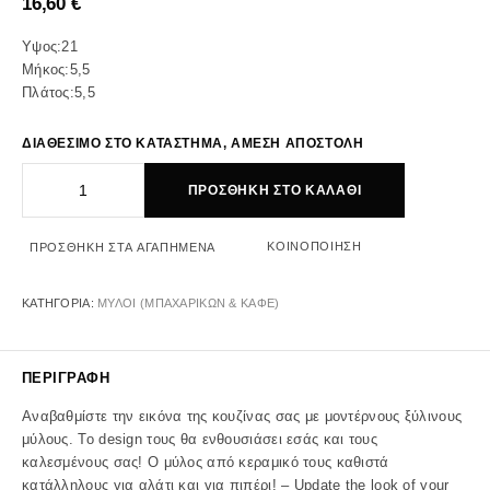
16,60
€
Υψος:21
Μήκος:5,5
Πλάτος:5,5
ΔΙΑΘΕΣΙΜΟ ΣΤΟ ΚΑΤΑΣΤΗΜΑ, ΑΜΕΣΗ ΑΠΟΣΤΟΛΗ
ΠΙΠΕΡΟΜΥΛΟΣ ΜΑΥΡΟΣ ΜΕ ΚΕΡΑΜΙΚΟ ΜΥΛΟ 21ΕΚ ποσότητα
ΠΡΟΣΘΉΚΗ ΣΤΟ ΚΑΛΆΘΙ
ΚΟΙΝΟΠΟΊΗΣΗ
ΠΡΟΣΘΉΚΗ ΣΤΑ ΑΓΑΠΗΜΈΝΑ
ΚΑΤΗΓΟΡΊΑ:
ΜΥΛΟΙ (ΜΠΑΧΑΡΙΚΩΝ & ΚΑΦΕ)
ΠΕΡΙΓΡΑΦΉ
Αναβαθμίστε την εικόνα της κουζίνας σας με μοντέρνους ξύλινους
μύλους. Το design τους θα ενθουσιάσει εσάς και τους
καλεσμένους σας! Ο μύλος από κεραμικό τους καθιστά
κατάλληλους για αλάτι και για πιπέρι! – Update the look of your