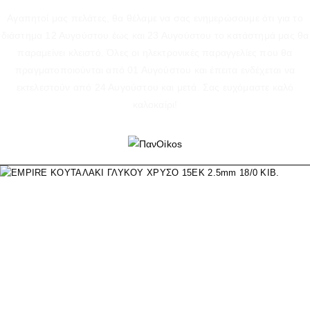
Αγαπητοί μας πελάτες, θα θέλαμε να σας ενημερώσουμε ότι για το
διάστημα 12 Αυγούστου έως και 23 Αυγούστου το κατάστημά μας θα
παραμείνει κλειστό. Όλες οι ηλεκτρονικές παραγγελίες που θα
πραγματοποιούνται από 01 Αυγούστου και έπειτα ενδέχεται να
εκτελεστούν από 24 Αυγούστου και μετά. Σας ευχόμαστε καλό
καλοκαίρι!