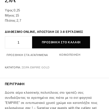
2,70
€
Υψος:0,25
Μήκος:15
Πλάτος:2,7
ΔΙΑΘΕΣΙΜΟ ONLINE, ΑΠΟΣΤΟΛΗ ΣΕ 3-8 ΕΡΓΑΣΙΜΕΣ
EMPIRE ΚΟΥΤΑΛΑΚΙ ΓΛΥΚΟΥ ΧΡΥΣΟ 15ΕΚ 2.5mm 18/0 KIB. ποσότ
ΠΡΟΣΘΉΚΗ ΣΤΟ ΚΑΛΆΘΙ
ΚΟΙΝΟΠΟΊΗΣΗ
ΠΡΟΣΘΉΚΗ ΣΤΑ ΑΓΑΠΗΜΈΝΑ
ΚΑΤΗΓΟΡΊΑ:
ΣΕΙΡΑ EMPIRE GOLD
ΠΕΡΙΓΡΑΦΉ
Δώστε αέρα κλασσικής πολυτέλειας στο τραπέζι σας
συνδυάζοντας τα αγαπημένα σας πιάτα με το σετ φαγητού
”EMPIRE” σε εντυπωσιακό χρυσό χρώμα και καταπλήξτε τους
καλεσμένους σας ! – Surprise your guests with the cutlery set