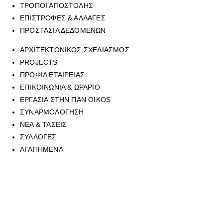
ΤΡΟΠΟΙ ΑΠΟΣΤΟΛΗΣ
ΕΠΙΣΤΡΟΦΕΣ & ΑΛΛΑΓΕΣ
ΠΡΟΣΤΑΣΙΑ ΔΕΔΟΜΕΝΩΝ
ΑΡΧΙΤΕΚΤΟΝΙΚΟΣ ΣΧΕΔΙΑΣΜΟΣ
PROJECTS
ΠΡΟΦΙΛ ΕΤΑΙΡΕΙΑΣ
ΕΠΙΚΟΙΝΩΝΙΑ & ΩΡΑΡΙΟ
ΕΡΓΑΣΙΑ ΣΤΗΝ ΠΑΝ OIKOS
ΣΥΝΑΡΜΟΛΟΓΗΣΗ
ΝΕΑ & ΤΑΣΕΙΣ
ΣΥΛΛΟΓΕΣ
ΑΓΑΠΗΜΕΝΑ
Για να επικοινωνήσετε με οποιοδήποτε από τα επτά φυσικά
καταστήματά μας, μπορείτε να καλέσετε στο τηλεφωνικό μας κέντρο
στο
210 6429062
, (εργασιακό ωράριο καταστημάτων), ή να μας
αποστείλετε mail στην ηλεκτρονική διεύθυνση
sales@panoikos.gr