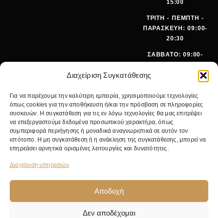
15:00
ΤΡΙΤΗ - ΠΕΜΠΤΗ -
ΠΑΡΑΣΚΕΥΗ: 09:00-
20:30
ΣΑΒΒΑΤΟ: 09:00-
15:00
Διαχείριση Συγκατάθεσης
ΤΗΛΕΦ
+30 210
Για να παρέχουμε την καλύτερη εμπειρία, χρησιμοποιούμε τεχνολογίες
ΩΝΟ:
642 9062
όπως cookies για την αποθήκευση ή/και την πρόσβαση σε πληροφορίες
EMA
SALES@PANOI
συσκευών. Η συγκατάθεση για τις εν λόγω τεχνολογίες θα μας επιτρέψει
IL:
KOS.GR
να επεξεργαστούμε δεδομένα προσωπικού χαρακτήρα, όπως
συμπεριφορά περιήγησης ή μοναδικά αναγνωριστικά σε αυτόν τον
ΚΕΝΤΡΙΚ
ΝΙΚ.
ιστότοπο. Η μη συγκατάθεση ή η ανάκληση της συγκατάθεσης, μπορεί να
Ο
ΓΚΥΖΗ 24,
επηρεάσει αρνητικά ορισμένες λειτουργίες και δυνατότητες.
ΚΑΤΑΣΤΗ
11475
ΜΑ:
ΑΘΗΝΑ
Διαχείριση υπηρεσιών
Αποδοχή
Δεν αποδέχομαι