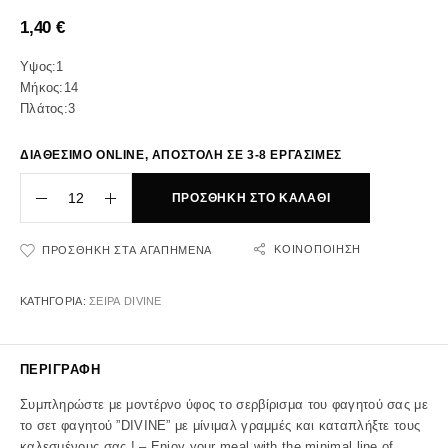
1,40
€
Υψος:1
Μήκος:14
Πλάτος:3
ΔΙΑΘΕΣΙΜΟ ONLINE, ΑΠΟΣΤΟΛΗ ΣΕ 3-8 ΕΡΓΑΣΙΜΕΣ
ΠΡΟΣΘΉΚΗ ΣΤΟ ΚΑΛΆΘΙ
ΚΟΙΝΟΠΟΊΗΣΗ
ΠΡΟΣΘΉΚΗ ΣΤΑ ΑΓΑΠΗΜΈΝΑ
ΚΑΤΗΓΟΡΊΑ:
ΣΕΙΡΑ DIVINE
ΠΕΡΙΓΡΑΦΉ
Συμπληρώστε με μοντέρνο ύφος το σερβίρισμα του φαγητού σας με
το σετ φαγητού ”DIVINE” με μίνιμαλ γραμμές και καταπλήξτε τους
καλεσμένους σας ! – Enjoy your meal with the minimal line of