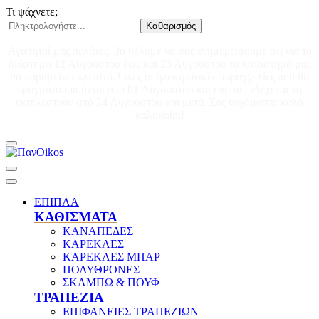
Τι ψάχνετε;
Καθαρισμός
Αγαπητοί μας πελάτες, θα θέλαμε να σας ενημερώσουμε ότι για το
διάστημα 12 Αυγούστου έως και 23 Αυγούστου το κατάστημά μας
θα παραμείνει κλειστό. Όλες οι ηλεκτρονικές παραγγελίες που θα
πραγματοποιούνται από 01 Αυγούστου και έπειτα ενδέχεται να
εκτελεστούν από 24 Αυγούστου και μετά. Σας ευχόμαστε καλό
καλοκαίρι!
ΕΠΙΠΛΑ
ΚΑΘΙΣΜΑΤΑ
ΚΑΝΑΠΕΔΕΣ
ΚΑΡΕΚΛΕΣ
ΚΑΡΕΚΛΕΣ ΜΠΑΡ
ΠΟΛΥΘΡΟΝΕΣ
ΣΚΑΜΠΩ & ΠΟΥΦ
ΤΡΑΠΕΖΙΑ
ΕΠΙΦΑΝΕΙΕΣ ΤΡΑΠΕΖΙΩΝ