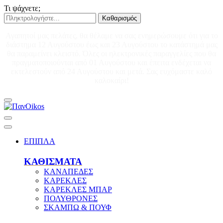
Τι ψάχνετε;
Καθαρισμός
Αγαπητοί μας πελάτες, θα θέλαμε να σας ενημερώσουμε ότι για το
διάστημα 12 Αυγούστου έως και 23 Αυγούστου το κατάστημά μας
θα παραμείνει κλειστό. Όλες οι ηλεκτρονικές παραγγελίες που θα
πραγματοποιούνται από 01 Αυγούστου και έπειτα ενδέχεται να
εκτελεστούν από 24 Αυγούστου και μετά. Σας ευχόμαστε καλό
καλοκαίρι!
ΕΠΙΠΛΑ
ΚΑΘΙΣΜΑΤΑ
ΚΑΝΑΠΕΔΕΣ
ΚΑΡΕΚΛΕΣ
ΚΑΡΕΚΛΕΣ ΜΠΑΡ
ΠΟΛΥΘΡΟΝΕΣ
ΣΚΑΜΠΩ & ΠΟΥΦ