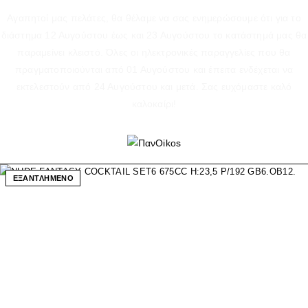
Αγαπητοί μας πελάτες, θα θέλαμε να σας ενημερώσουμε ότι για το
διάστημα 12 Αυγούστου έως και 23 Αυγούστου το κατάστημά μας θα
παραμείνει κλειστό. Όλες οι ηλεκτρονικές παραγγελίες που θα
πραγματοποιούνται από 01 Αυγούστου και έπειτα ενδέχεται να
εκτελεστούν από 24 Αυγούστου και μετά. Σας ευχόμαστε καλό
καλοκαίρι!
ΕΞΑΝΤΛΗΜΕΝΟ