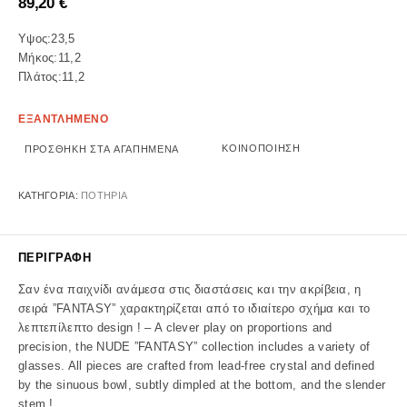
89,20
€
Υψος:23,5
Μήκος:11,2
Πλάτος:11,2
ΕΞΑΝΤΛΗΜΕΝΟ
ΚΟΙΝΟΠΟΊΗΣΗ
ΠΡΟΣΘΉΚΗ ΣΤΑ ΑΓΑΠΗΜΈΝΑ
ΚΑΤΗΓΟΡΊΑ:
ΠΟΤΗΡΙΑ
ΠΕΡΙΓΡΑΦΉ
Σαν ένα παιχνίδι ανάμεσα στις διαστάσεις και την ακρίβεια, η
σειρά ”FANTASY” χαρακτηρίζεται από το ιδιαίτερο σχήμα και το
λεπτεπίλεπτο design ! – A clever play on proportions and
precision, the NUDE ”FANTASY” collection includes a variety of
glasses. All pieces are crafted from lead-free crystal and defined
by the sinuous bowl, subtly dimpled at the bottom, and the slender
stem !