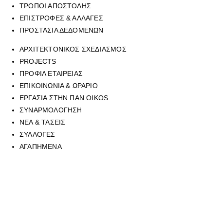
ΤΡΟΠΟΙ ΑΠΟΣΤΟΛΗΣ
ΕΠΙΣΤΡΟΦΕΣ & ΑΛΛΑΓΕΣ
ΠΡΟΣΤΑΣΙΑ ΔΕΔΟΜΕΝΩΝ
ΑΡΧΙΤΕΚΤΟΝΙΚΟΣ ΣΧΕΔΙΑΣΜΟΣ
PROJECTS
ΠΡΟΦΙΛ ΕΤΑΙΡΕΙΑΣ
ΕΠΙΚΟΙΝΩΝΙΑ & ΩΡΑΡΙΟ
ΕΡΓΑΣΙΑ ΣΤΗΝ ΠΑΝ OIKOS
ΣΥΝΑΡΜΟΛΟΓΗΣΗ
ΝΕΑ & ΤΑΣΕΙΣ
ΣΥΛΛΟΓΕΣ
ΑΓΑΠΗΜΕΝΑ
Για να επικοινωνήσετε με οποιοδήποτε από τα επτά φυσικά
καταστήματά μας, μπορείτε να καλέσετε στο τηλεφωνικό μας κέντρο
στο
210 6429062
, (εργασιακό ωράριο καταστημάτων), ή να μας
αποστείλετε mail στην ηλεκτρονική διεύθυνση
sales@panoikos.gr