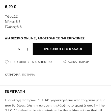
6,20
€
Υψος:12
Μήκος:8,8
Πλάτος:8,8
ΔΙΑΘΕΣΙΜΟ ONLINE, ΑΠΟΣΤΟΛΗ ΣΕ 3-8 ΕΡΓΑΣΙΜΕΣ
ΠΡΟΣΘΉΚΗ ΣΤΟ ΚΑΛΆΘΙ
ΚΟΙΝΟΠΟΊΗΣΗ
ΠΡΟΣΘΉΚΗ ΣΤΑ ΑΓΑΠΗΜΈΝΑ
ΚΑΤΗΓΟΡΊΑ:
ΠΟΤΗΡΙΑ
ΠΕΡΙΓΡΑΦΉ
Η συλλογή ποτηριών ”LUCIA” χαρακτηρίζεται από το χρυσό μοτίβο
που θα δώσει όλη την απαραίτητη λάμψη στο τραπέζι σας ! – The
”LUCIA” collection is characterized by the golden pattern that will