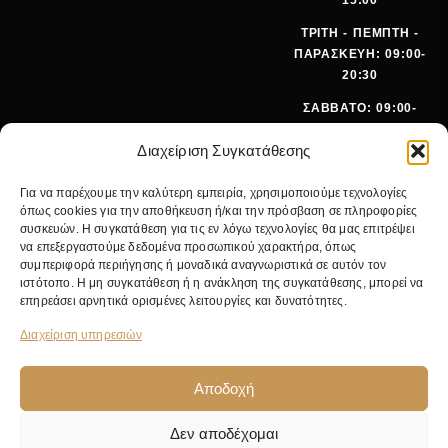
ΤΡΙΤΗ - ΠΕΜΠΤΗ -
ΠΑΡΑΣΚΕΥΗ: 09:00-
20:30
ΣΑΒΒΑΤΟ: 09:00-
15:00
Διαχείριση Συγκατάθεσης
ΤΗΛΕΦ
+30 210
Για να παρέχουμε την καλύτερη εμπειρία, χρησιμοποιούμε τεχνολογίες
ΩΝΟ:
642 9062
όπως cookies για την αποθήκευση ή/και την πρόσβαση σε πληροφορίες
EMA
SALES@PANOI
συσκευών. Η συγκατάθεση για τις εν λόγω τεχνολογίες θα μας επιτρέψει
IL:
KOS.GR
να επεξεργαστούμε δεδομένα προσωπικού χαρακτήρα, όπως
συμπεριφορά περιήγησης ή μοναδικά αναγνωριστικά σε αυτόν τον
ΚΕΝΤΡΙΚ
ΝΙΚ.
ιστότοπο. Η μη συγκατάθεση ή η ανάκληση της συγκατάθεσης, μπορεί να
Ο
ΓΚΥΖΗ 24,
επηρεάσει αρνητικά ορισμένες λειτουργίες και δυνατότητες.
ΚΑΤΑΣΤΗ
11475
ΜΑ:
ΑΘΗΝΑ
Διαχείριση υπηρεσιών
Αποδοχή
Δεν αποδέχομαι