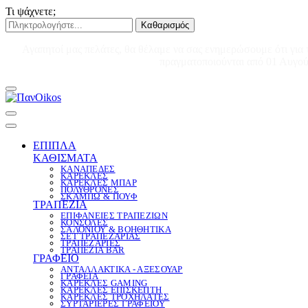
Τι ψάχνετε;
Καθαρισμός
Αγαπητοί μας πελάτες, θα θέλαμε να σας ενημερώσουμε ότι για 
πραγματοποιούνται από 01 Αυγούσ
ΕΠΙΠΛΑ
ΚΑΘΙΣΜΑΤΑ
ΚΑΝΑΠΕΔΕΣ
ΚΑΡΕΚΛΕΣ
ΚΑΡΕΚΛΕΣ ΜΠΑΡ
ΠΟΛΥΘΡΟΝΕΣ
ΣΚΑΜΠΩ & ΠΟΥΦ
ΤΡΑΠΕΖΙΑ
ΕΠΙΦΑΝΕΙΕΣ ΤΡΑΠΕΖΙΩΝ
ΚΟΝΣΟΛΕΣ
ΣΑΛΟΝΙΟΥ & ΒΟΗΘΗΤΙΚΑ
ΣΕΤ ΤΡΑΠΕΖΑΡΙΑΣ
ΤΡΑΠΕΖΑΡΙΕΣ
ΤΡΑΠΕΖΙΑ BAR
ΓΡΑΦΕΙΟ
ΑΝΤΑΛΛΑΚΤΙΚΑ - ΑΞΕΣΟΥΑΡ
ΓΡΑΦΕΙΑ
ΚΑΡΕΚΛΕΣ GAMING
ΚΑΡΕΚΛΕΣ ΕΠΙΣΚΕΠΤΗ
ΚΑΡΕΚΛΕΣ ΤΡΟΧΗΛΑΤΕΣ
ΣΥΡΤΑΡΙΕΡΕΣ ΓΡΑΦΕΙΟΥ