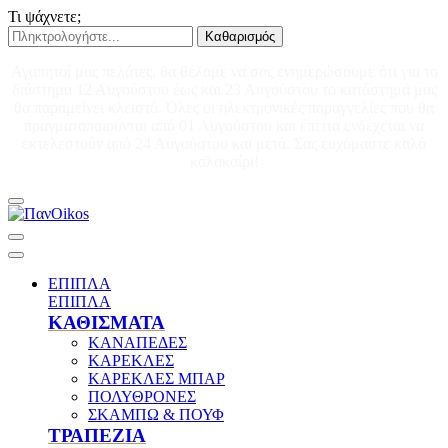
Τι ψάχνετε;
Καθαρισμός
Αγαπητοί μας πελάτες, θα θέλαμε να σας ενημερώσουμε ότι για το
διάστημα 12 Αυγούστου έως και 23 Αυγούστου το κατάστημά μας
θα παραμείνει κλειστό. Όλες οι ηλεκτρονικές παραγγελίες που θα
πραγματοποιούνται από 01 Αυγούστου και έπειτα ενδέχεται να
εκτελεστούν από 24 Αυγούστου και μετά. Σας ευχόμαστε καλό
καλοκαίρι!
ΕΠΙΠΛΑ
ΕΠΙΠΛΑ
ΚΑΘΙΣΜΑΤΑ
ΚΑΝΑΠΕΔΕΣ
ΚΑΡΕΚΛΕΣ
ΚΑΡΕΚΛΕΣ ΜΠΑΡ
ΠΟΛΥΘΡΟΝΕΣ
ΣΚΑΜΠΩ & ΠΟΥΦ
ΤΡΑΠΕΖΙΑ