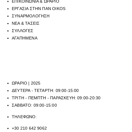
ΕΠΙΚΟΙΝΩΝΙΑ & ΩΡΑΡΙΟ
ΕΡΓΑΣΙΑ ΣΤΗΝ ΠΑΝ OIKOS
ΣΥΝΑΡΜΟΛΟΓΗΣΗ
ΝΕΑ & ΤΑΣΕΙΣ
ΣΥΛΛΟΓΕΣ
ΑΓΑΠΗΜΕΝΑ
Για να επικοινωνήσετε με οποιοδήποτε από τα επτά φυσικά
καταστήματά μας, μπορείτε να καλέσετε στο τηλεφωνικό μας κέντρο
στο
210 6429062
, (εργασιακό ωράριο καταστημάτων), ή να μας
αποστείλετε mail στην ηλεκτρονική διεύθυνση
sales@panoikos.gr
ΩΡΑΡΙΟ | 2025
ΔΕΥΤΕΡΑ - ΤΕΤΑΡΤΗ: 09:00-15:00
ΤΡΙΤΗ - ΠΕΜΠΤΗ - ΠΑΡΑΣΚΕΥΗ: 09:00-20:30
ΣΑΒΒΑΤΟ: 09:00-15:00
ΤΗΛΕΦΩΝΟ:
+30 210 642 9062