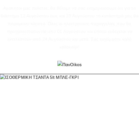
Αγαπητοί μας πελάτες, θα θέλαμε να σας ενημερώσουμε ότι για το
διάστημα 12 Αυγούστου έως και 23 Αυγούστου το κατάστημά μας θα
παραμείνει κλειστό. Όλες οι ηλεκτρονικές παραγγελίες που θα
πραγματοποιούνται από 01 Αυγούστου και έπειτα ενδέχεται να
εκτελεστούν από 24 Αυγούστου και μετά. Σας ευχόμαστε καλό
καλοκαίρι!