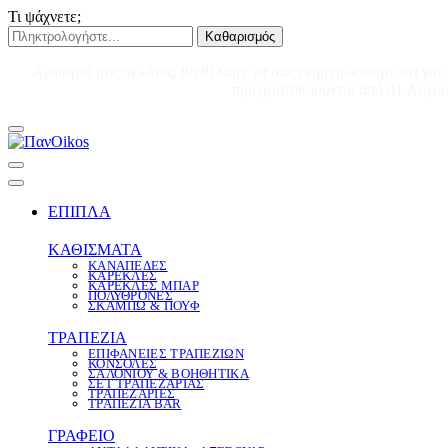
Τι ψάχνετε;
Καθαρισμός
Αγαπητοί μας πελάτες, θα θέλαμε να σας ενημερώσουμε ότι για 
πραγματοποιούνται από 01 Αυγούσ
ΕΠΙΠΛΑ
ΚΑΘΙΣΜΑΤΑ
ΚΑΝΑΠΕΔΕΣ
ΚΑΡΕΚΛΕΣ
ΚΑΡΕΚΛΕΣ ΜΠΑΡ
ΠΟΛΥΘΡΟΝΕΣ
ΣΚΑΜΠΩ & ΠΟΥΦ
ΤΡΑΠΕΖΙΑ
ΕΠΙΦΑΝΕΙΕΣ ΤΡΑΠΕΖΙΩΝ
ΚΟΝΣΟΛΕΣ
ΣΑΛΟΝΙΟΥ & ΒΟΗΘΗΤΙΚΑ
ΣΕΤ ΤΡΑΠΕΖΑΡΙΑΣ
ΤΡΑΠΕΖΑΡΙΕΣ
ΤΡΑΠΕΖΙΑ BAR
ΓΡΑΦΕΙΟ