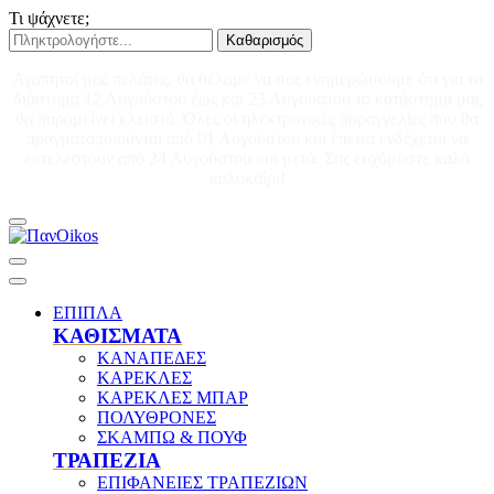
Τι ψάχνετε;
Καθαρισμός
Αγαπητοί μας πελάτες, θα θέλαμε να σας ενημερώσουμε ότι για το
διάστημα 12 Αυγούστου έως και 23 Αυγούστου το κατάστημά μας
θα παραμείνει κλειστό. Όλες οι ηλεκτρονικές παραγγελίες που θα
πραγματοποιούνται από 01 Αυγούστου και έπειτα ενδέχεται να
εκτελεστούν από 24 Αυγούστου και μετά. Σας ευχόμαστε καλό
καλοκαίρι!
ΕΠΙΠΛΑ
ΚΑΘΙΣΜΑΤΑ
ΚΑΝΑΠΕΔΕΣ
ΚΑΡΕΚΛΕΣ
ΚΑΡΕΚΛΕΣ ΜΠΑΡ
ΠΟΛΥΘΡΟΝΕΣ
ΣΚΑΜΠΩ & ΠΟΥΦ
ΤΡΑΠΕΖΙΑ
ΕΠΙΦΑΝΕΙΕΣ ΤΡΑΠΕΖΙΩΝ