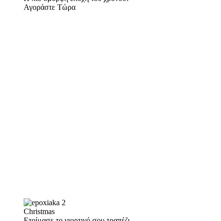
Αγοράστε Τώρα
Christmas
Ετοίμασε το γιορτινό σου τραπέζι