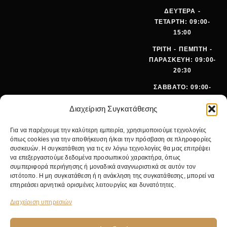
ΔΕΥΤΕΡΑ -
ΤΕΤΑΡΤΗ: 09:00-
15:00
ΤΡΙΤΗ - ΠΕΜΠΤΗ -
ΠΑΡΑΣΚΕΥΗ: 09:00-
20:30
ΣΑΒΒΑΤΟ: 09:00-
15:00
Διαχείριση Συγκατάθεσης
ΤΗΛΕΦ
+30 210
Για να παρέχουμε την καλύτερη εμπειρία, χρησιμοποιούμε τεχνολογίες
ΩΝΟ:
642 9062
όπως cookies για την αποθήκευση ή/και την πρόσβαση σε πληροφορίες
EMA
SALES@PANOI
συσκευών. Η συγκατάθεση για τις εν λόγω τεχνολογίες θα μας επιτρέψει
IL:
KOS.GR
να επεξεργαστούμε δεδομένα προσωπικού χαρακτήρα, όπως
συμπεριφορά περιήγησης ή μοναδικά αναγνωριστικά σε αυτόν τον
ΚΕΝΤΡΙΚ
ΝΙΚ.
ιστότοπο. Η μη συγκατάθεση ή η ανάκληση της συγκατάθεσης, μπορεί να
Ο
ΓΚΥΖΗ 24,
επηρεάσει αρνητικά ορισμένες λειτουργίες και δυνατότητες.
ΚΑΤΑΣΤΗ
11475
ΜΑ:
ΑΘΗΝΑ
Διαχείριση υπηρεσιών