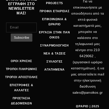
Για να
PROJECTS
ΕΓΓΡΑΦΗ ΣΤΟ
επικοινωνήσετε με
NEWSLETTER
ΠΡΟΦΙΛ ΕΤΑΙΡΕΙΑΣ
ΜΑΣ!
οποιοδήποτε από τα
ΕΠΙΚΟΙΝΩΝΙΑ &
επτά φυσικά
ΩΡΑΡΙΟ
καταστήματά μας,
μπορείτε να
ΕΡΓΑΣΙΑ ΣΤΗΝ ΠΑΝ
OIKOS
καλέσετε στο
τηλεφωνικό μας
ΣΥΝΑΡΜΟΛΟΓΗΣΗ
κέντρο στο
210
ΝΕΑ & ΤΑΣΕΙΣ
6429062
,
ΟΡΟΙ ΧΡΗΣΗΣ
ΣΥΛΛΟΓΕΣ
(εργασιακό ωράριο
καταστημάτων), ή να
ΤΡΟΠΟΙ ΠΛΗΡΩΜΗΣ
ΑΓΑΠΗΜΕΝΑ
μας αποστείλετε mail
ΤΡΟΠΟΙ ΑΠΟΣΤΟΛΗΣ
στην ηλεκτρονική
ΕΠΙΣΤΡΟΦΕΣ &
διεύθυνση
ΑΛΛΑΓΕΣ
sales@panoikos.gr
ΠΡΟΣΤΑΣΙΑ
ΔΕΔΟΜΕΝΩΝ
ΩΡΑΡΙΟ | 2025