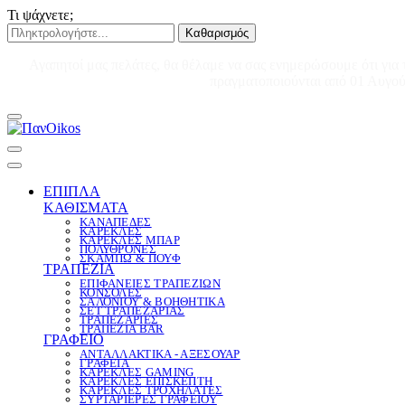
Τι ψάχνετε;
Καθαρισμός
Αγαπητοί μας πελάτες, θα θέλαμε να σας ενημερώσουμε ότι για 
πραγματοποιούνται από 01 Αυγούσ
ΕΠΙΠΛΑ
ΚΑΘΙΣΜΑΤΑ
ΚΑΝΑΠΕΔΕΣ
ΚΑΡΕΚΛΕΣ
ΚΑΡΕΚΛΕΣ ΜΠΑΡ
ΠΟΛΥΘΡΟΝΕΣ
ΣΚΑΜΠΩ & ΠΟΥΦ
ΤΡΑΠΕΖΙΑ
ΕΠΙΦΑΝΕΙΕΣ ΤΡΑΠΕΖΙΩΝ
ΚΟΝΣΟΛΕΣ
ΣΑΛΟΝΙΟΥ & ΒΟΗΘΗΤΙΚΑ
ΣΕΤ ΤΡΑΠΕΖΑΡΙΑΣ
ΤΡΑΠΕΖΑΡΙΕΣ
ΤΡΑΠΕΖΙΑ BAR
ΓΡΑΦΕΙΟ
ΑΝΤΑΛΛΑΚΤΙΚΑ - ΑΞΕΣΟΥΑΡ
ΓΡΑΦΕΙΑ
ΚΑΡΕΚΛΕΣ GAMING
ΚΑΡΕΚΛΕΣ ΕΠΙΣΚΕΠΤΗ
ΚΑΡΕΚΛΕΣ ΤΡΟΧΗΛΑΤΕΣ
ΣΥΡΤΑΡΙΕΡΕΣ ΓΡΑΦΕΙΟΥ