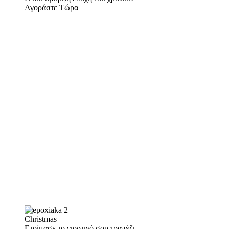
Αγοράστε Τώρα
Christmas
Ετοίμασε το γιορτινό σου τραπέζι