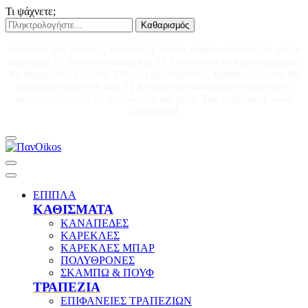
Τι ψάχνετε;
Καθαρισμός
Αγαπητοί μας πελάτες, θα θέλαμε να σας ενημερώσουμε ότι για το
διάστημα 12 Αυγούστου έως και 23 Αυγούστου το κατάστημά μας
θα παραμείνει κλειστό. Όλες οι ηλεκτρονικές παραγγελίες που θα
πραγματοποιούνται από 01 Αυγούστου και έπειτα ενδέχεται να
εκτελεστούν από 24 Αυγούστου και μετά. Σας ευχόμαστε καλό
καλοκαίρι!
ΕΠΙΠΛΑ
ΚΑΘΙΣΜΑΤΑ
ΚΑΝΑΠΕΔΕΣ
ΚΑΡΕΚΛΕΣ
ΚΑΡΕΚΛΕΣ ΜΠΑΡ
ΠΟΛΥΘΡΟΝΕΣ
ΣΚΑΜΠΩ & ΠΟΥΦ
ΤΡΑΠΕΖΙΑ
ΕΠΙΦΑΝΕΙΕΣ ΤΡΑΠΕΖΙΩΝ