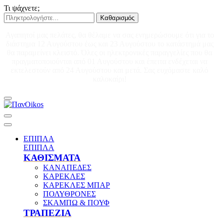
Τι ψάχνετε;
Καθαρισμός
Αγαπητοί μας πελάτες, θα θέλαμε να σας ενημερώσουμε ότι για το
διάστημα 12 Αυγούστου έως και 23 Αυγούστου το κατάστημά μας
θα παραμείνει κλειστό. Όλες οι ηλεκτρονικές παραγγελίες που θα
πραγματοποιούνται από 01 Αυγούστου και έπειτα ενδέχεται να
εκτελεστούν από 24 Αυγούστου και μετά. Σας ευχόμαστε καλό
καλοκαίρι!
ΕΠΙΠΛΑ
ΕΠΙΠΛΑ
ΚΑΘΙΣΜΑΤΑ
ΚΑΝΑΠΕΔΕΣ
ΚΑΡΕΚΛΕΣ
ΚΑΡΕΚΛΕΣ ΜΠΑΡ
ΠΟΛΥΘΡΟΝΕΣ
ΣΚΑΜΠΩ & ΠΟΥΦ
ΤΡΑΠΕΖΙΑ