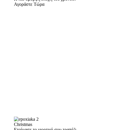
Αγοράστε Τώρα
Christmas
Ετοίμασε το γιορτινό σου τραπέζι