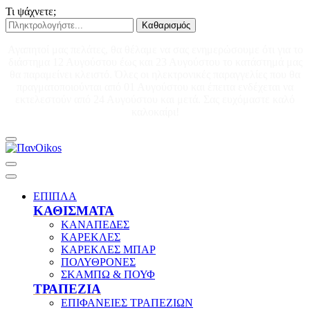
Τι ψάχνετε;
Καθαρισμός
Αγαπητοί μας πελάτες, θα θέλαμε να σας ενημερώσουμε ότι για το
διάστημα 12 Αυγούστου έως και 23 Αυγούστου το κατάστημά μας
θα παραμείνει κλειστό. Όλες οι ηλεκτρονικές παραγγελίες που θα
πραγματοποιούνται από 01 Αυγούστου και έπειτα ενδέχεται να
εκτελεστούν από 24 Αυγούστου και μετά. Σας ευχόμαστε καλό
καλοκαίρι!
ΕΠΙΠΛΑ
ΚΑΘΙΣΜΑΤΑ
ΚΑΝΑΠΕΔΕΣ
ΚΑΡΕΚΛΕΣ
ΚΑΡΕΚΛΕΣ ΜΠΑΡ
ΠΟΛΥΘΡΟΝΕΣ
ΣΚΑΜΠΩ & ΠΟΥΦ
ΤΡΑΠΕΖΙΑ
ΕΠΙΦΑΝΕΙΕΣ ΤΡΑΠΕΖΙΩΝ